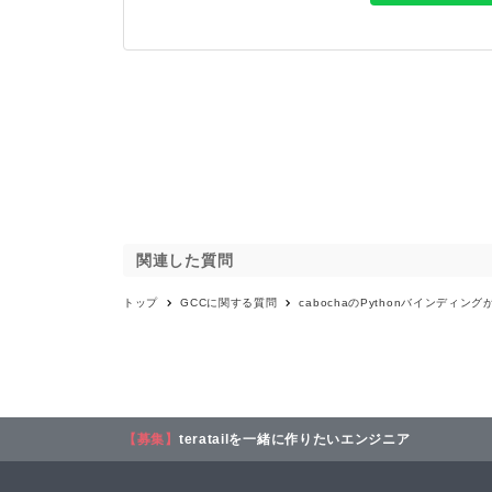
関連した質問
トップ
GCC
に関する質問
cabochaのPythonバインディン
【募集】
teratailを一緒に作りたいエンジニア