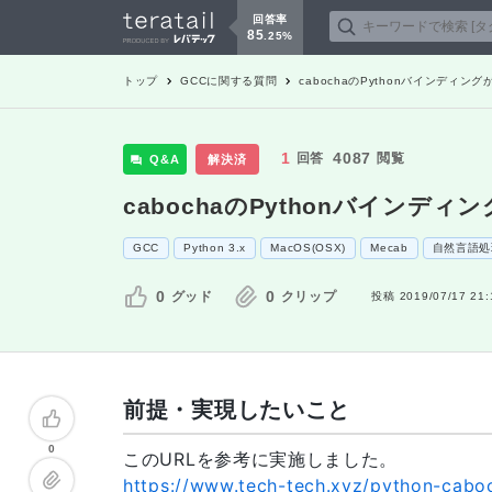
回答率
85
.
25
%
トップ
GCC
に関する質問
cabochaのPythonバインディン
1
4087
回答
閲覧
Q&A
解決済
cabochaのPythonバインデ
GCC
Python 3.x
MacOS(OSX)
Mecab
自然言語処
0
0
グッド
クリップ
投稿
2019/07/17 21:
前提・実現したいこと
0
このURLを参考に実施しました。
https://www.tech-tech.xyz/python-cabo