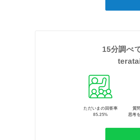
15分調べ
tera
ただいまの回答率
質
85
.
25
%
思考