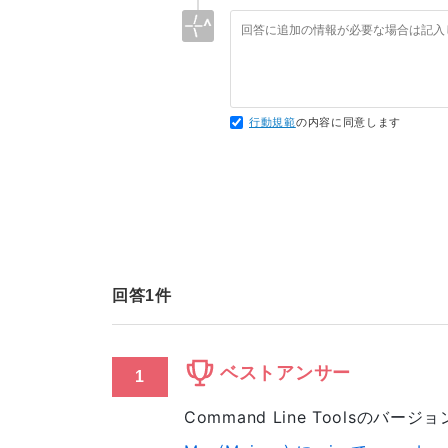
I/usr/local/Cellar/cabocha/0.69/inclu
I/Users/naokitakekawa/anaconda3/inclu
build/temp.macosx-10.7-x86_64-3.6/Cabo
  warning: include path for stdlibc++ headers not found; pass '-stdlib=libc++' on the 
command line to use the libc++ standar
  CaboCha_wrap.cxx:2981:10: fatal error: 'stdexcept' file not found

行動規範
の内容に同意します
  #include <stdexcept>

           ^~~~~~~~~~~

  1 warning and 1 error generated.

  error: command 'gcc' failed with exit status 1

  ----------------------------------------

回答
1
件
ベストアンサー
1
Command Line Toolsの