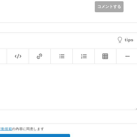
コメントする
tips
行動規範
の内容に同意します