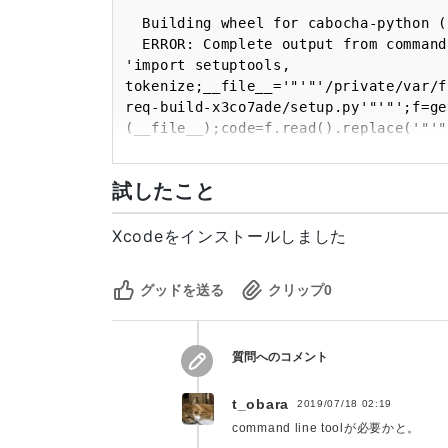
  Building wheel for cabocha-python (setup.py) ... error

  ERROR: Complete output from command /Users/naokitakekawa/anaconda3/bin/python -u -c 
'import setuptools, 
tokenize;__file__='"'"'/private/var/f
req-build-x3co7ade/setup.py'"'"';f=ge
(__file__);code=f.read().replace('"'"
'"'"'\n'"'"');f.close();exec(compile(
/private/var/folders/k1/6wd26qnd4p95t
試したこと
tag cp36:

  ERROR: running bdist_wheel

  running build

Xcodeをインストールしました
  running build_py

  creating build

グッドを送る
クリップ
0
  creating build/lib.macosx-10.7-x86_64-3.6

  copying CaboCha.py -> build/lib.macosx-10.7-x86_64-3.6

  running build_ext

質問へのコメント
  building '_CaboCha' extension

  creating build/temp.macosx-10.7-x86_64-3.6

  gcc -Wno-unused-result -Wsign-compare -Wunreachable-code -DNDEBUG -g -fwrapv -O3 -
t_obara
2019/07/18 02:19
Wall -Wstrict-prototypes -I/Users/nao
command line toolが必要かと。
I/Users/naokitakekawa/anaconda3/inclu