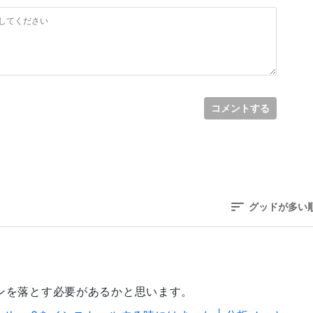
de -
de/python3.6m -c CaboCha_wrap.cxx -o 
Cha_wrap.o

d library instead [-Wstdlibcxx-not-found]

コメントする
グッドが多い
バージョンを落とす必要があるかと思います。