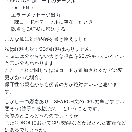
・SEARCH 課コードのテーブル
｜・AT END
｜ エラーメッセージ出力
｜・課コードがテーブルに存在したとき
｜ 課名をDATA1に移送する
こんな風に処理内容を書き換えました。
私は経験も浅くSEの経験はありません。
ＰＧには分からない大きな視点をSEが持っているとい
う言い分もわかります。
ただ、これに関しては課コードが追加されるなどの変
更があった場合、
保守性の観点からも後者の方が絶対にいいと思いま
す。
しかし一つ懸念あり、SEARCH文のCPU効率はすごい
悪そう(勝手な感想)だな、ということです。
実際のところどうなのでしょうか。
またCOBOLにおいてCPU効率などが記された書籍など
はあるでしょうか。