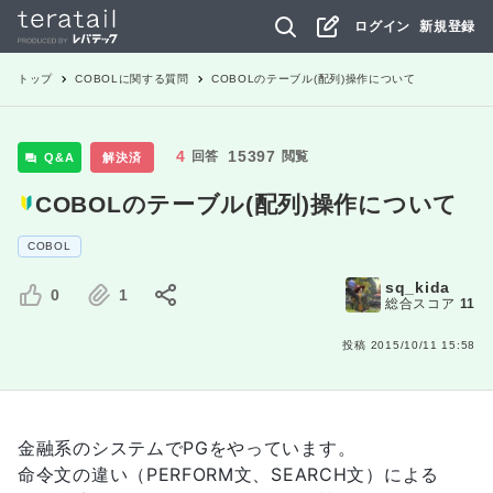
ログイン
新規登録
トップ
COBOL
に関する質問
COBOLのテーブル(配列)操作について
4
15397
回答
閲覧
Q&A
解決済
COBOLのテーブル(配列)操作について
COBOL
sq_kida
0
1
総合スコア
11
投稿
2015/10/11 15:58
金融系のシステムでPGをやっています。
命令文の違い（PERFORM文、SEARCH文）による