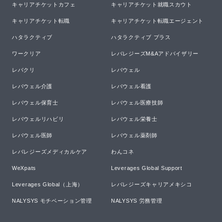
キャリアチケットカフェ
キャリアチケット就職スカウト
キャリアチケット転職
キャリアチケット転職エージェント
ハタラクティブ
ハタラクティブ プラス
ワークリア
レバレジーズM&Aアドバイザリー
レバクリ
レバウェル
レバウェル介護
レバウェル看護
レバウェル保育士
レバウェル医療技師
レバウェルリハビリ
レバウェル栄養士
レバウェル医師
レバウェル薬剤師
レバレジーズメディカルケア
わんコネ
WeXpats
Leverages Global Support
Leverages Global（上海）
レバレジーズキャリアメキシコ
NALYSYS モチベーション管理
NALYSYS 労務管理