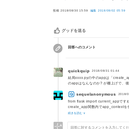
投稿
2018/08/30 15:59
編集
2018/09/02 05:59
グッドを送る
回答へのコメント
quickquip
2018/08/31 01:44
結局xxxx.pyの中のappは「cre
のappはなんなのか? が棚上げで
sequelanonymous
2018/0
from flask import current
http://flask.pocoo.org/docs/1.0/api/
続きを読む ∨