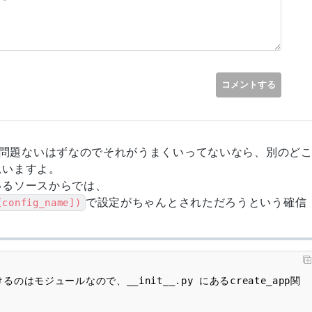
コメントする
問題ないはずなのでそれがうまくいってないなら、別のど
思いますよ。
いるソースからでは、
で設定がちゃんとされただろうという確信
[config_name])
に書けるのはモジュールなので、__init__.py にあるcreate_app関