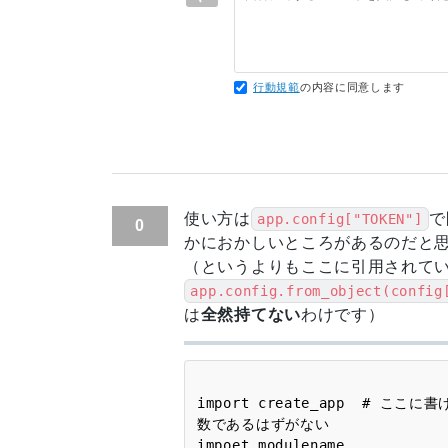
行動規範
の内容に同意します
使い方は
で
app.config["TOKEN"]
0
かにおかしいところがあるのだと
（というよりもここに引用されて
app.config.from_object(config
は
全然持てない
わけです）
import create_app  # ここ
数であるはずがない

impoet modulename
