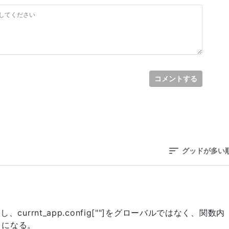
コメントする
グッドが多い
_appをし、currnt_app.config[""]をグローバルではなく、関数内
うになる。