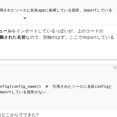
]  # 引用されたソースに名前appに束縛している箇所、importしている
ュール
をインポートしているっぽいが、上のコードの
義された名前
なので、別物のはず。ここでimportしている
mportしている箇所がない

はどこからでてきた?