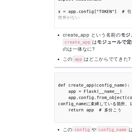
x = app.config["TOKEN"
create_app という名前の
モジ
は
モジュールで定
create_app
のは一体なに?
この
はどこからでてきた?
app
def create_app(config_name):

    app = Flask(__name__)

    app.config.from_object(config[config_name])  #  引用されたソースに名前configと
config_nameに束縛している箇所、i
この
や
config
config_name