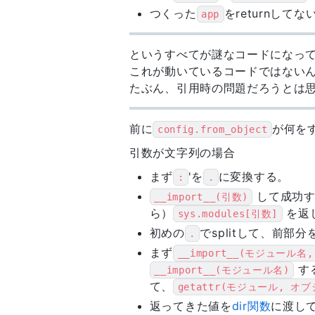
つくった
をreturnして
app
というすべてが謎なコードになっ
これが動いているコードではない
たぶん、引用時の問題だろうとは思
前に
が何を
config.from_object
引数が文字列の場合
まず
'を
に変換する。
:
.
して成功す
__import__(引数)
ら）
を返
sys.modules[引数]
初めの
でsplitして、前
.
まず
__import__(モジュール名,
す
__import__(モジュール名)
て、
getattr(モジュール, オ
返ってきた値を
dir関数
に渡し