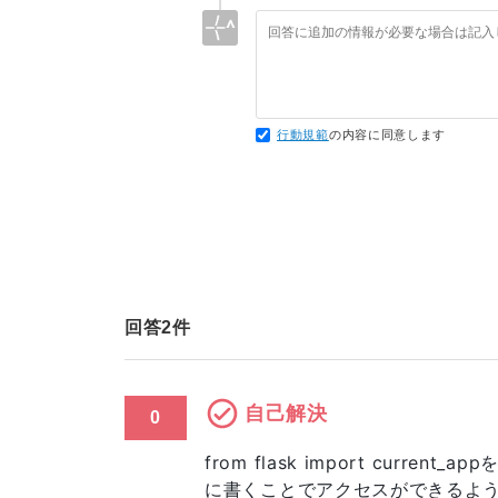
行動規範
の内容に同意します
回答
2
件
自己解決
0
from flask import current
に書くことでアクセスができるよ