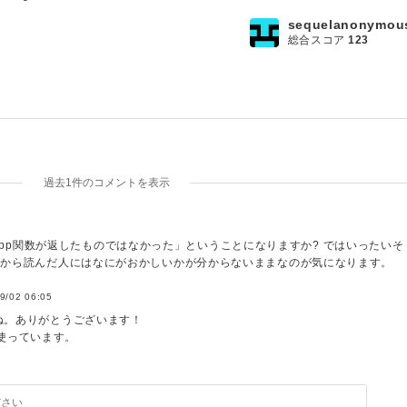
sequelanonymou
総合スコア
123
過去1件のコメントを表示
ate_app関数が返したものではなかった」ということになりますか? ではいったいそ
、後から読んだ人にはなにがおかしいかが分からないままなのが気になります。
9/02 06:05
_appですね。ありがとうございます！
のURLのapp_contextに記載されています。