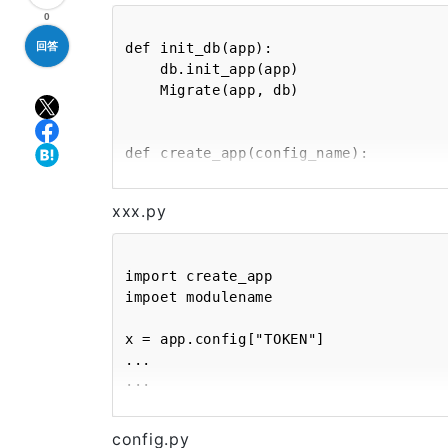
0
回答
def init_db(app):

    db.init_app(app)

    Migrate(app, db)

def create_app(config_name):

    app = Flask(__name__)

    app.config.from_object(config[config_name])

xxx.py
import create_app

impoet modulename

x = app.config["TOKEN"]

...

...

config.py