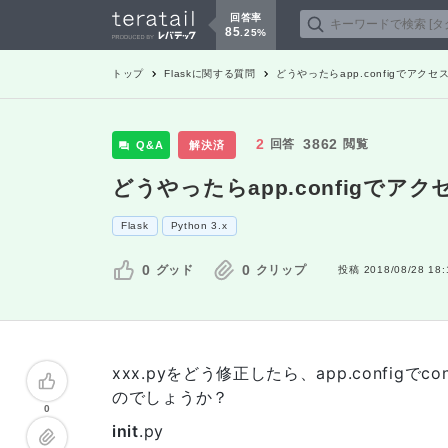
回答率
85
.
25
%
トップ
Flask
に関する質問
どうやったらapp.configでア
2
3862
回答
閲覧
Q&A
解決済
どうやったらapp.configで
Flask
Python 3.x
0
0
グッド
クリップ
投稿
2018/08/28 18:
xxx.pyをどう修正したら、app.confi
のでしょうか？
0
init
.py