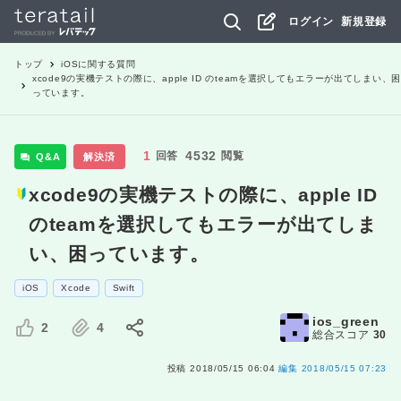
ログイン
新規登録
トップ
iOS
に関する質問
xcode9の実機テストの際に、apple ID のteamを選択してもエラーが出てしまい、困
っています。
1
4532
回答
閲覧
Q&A
解決済
xcode9の実機テストの際に、apple ID
のteamを選択してもエラーが出てしま
い、困っています。
iOS
Xcode
Swift
ios_green
2
4
総合スコア
30
投稿
2018/05/15 06:04
編集
2018/05/15 07:23