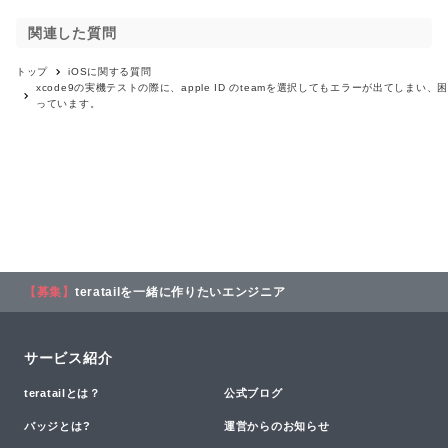
関連した質問
トップ
iOS
に関する質問
xcode9の実機テストの際に、apple ID のteamを選択してもエラーが出てしまい、困
っています。
【募集】
teratailを一緒に作りたいエンジニア
サービス紹介
teratailとは？
公式ブログ
バッジとは?
運営からのお知らせ