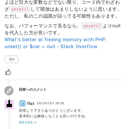
よほど巨大な変数などでない限り、コード内でわざわ
ざ
して開放はあまりしないように思います。
unset()
ただし、私のこの認識が誤ってる可能性もあります。
なお、パフォーマンスで見るなら、
よりnull
unset()
を代入した方が良いです。
What's better at freeing memory with PHP:
unset() or $var = null - Stack Overflow
👍
2
回答へのコメント
flat
2015/07/07 08:05
回答して下さりありがとうございます。
基本的には解放しなくとも良いのですね。
あとnullで上書きしてしまうのは目から鱗で大変参考になりま
続きを読む ∨
した。