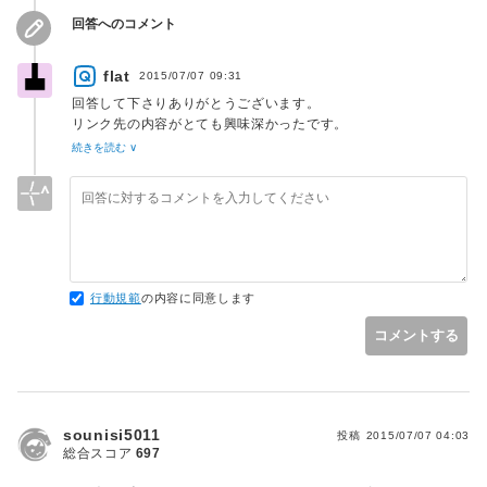
回答へのコメント
flat
2015/07/07 09:31
回答して下さりありがとうございます。
リンク先の内容がとても興味深かったです。
メモリも考慮するとまた違う選択肢が見えてくるのですね。
続きを読む ∨
配列はunsetで整数や文字列などはnullで上書きするのが良さ
そうだと思いました。
行動規範
の内容に同意します
コメントする
sounisi5011
投稿
2015/07/07 04:03
総合スコア
697