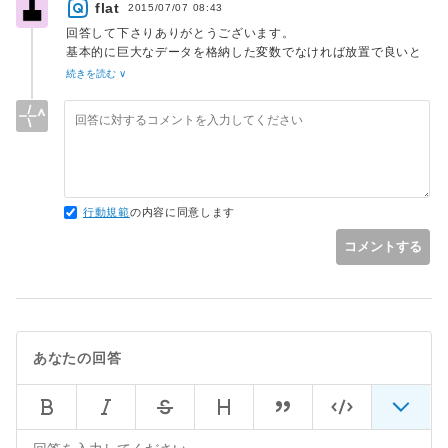
flat
2015/07/07 08:43
回答して下さりありがとうございます。
基本的に巨大なデータを格納した変数でなければ放置で良いと
いう事なのですね。
続きを読む ∨
foreachに関しては私も気をつける様にしています。
最後にある例は私の知識が追いついておらずにまだ理解が出来
ていませんが、理解出来る様になりましたら参考にしたいと思
います。
行動規範
の内容に同意します
コメントする
あなたの回答