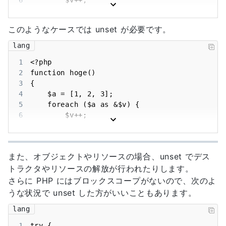
6
7
8
このようなケースでは unset が必要です。
9
10
lang
11
1
12
2
13
}
3
4
5
6
7
8
9
また、オブジェクトやリソースの場合、unset でデス
10
トラクタやリソースの解放が行われたりします。
11
12
さらに PHP にはブロックスコープがないので、次のよ
13
うな状況で unset した方がいいこともあります。
14
}
lang
1