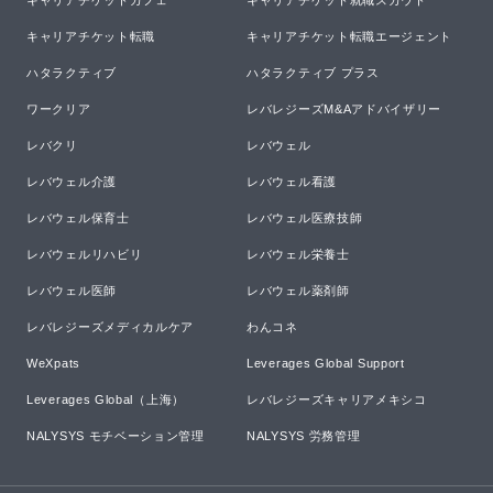
キャリアチケットカフェ
キャリアチケット就職スカウト
キャリアチケット転職
キャリアチケット転職エージェント
ハタラクティブ
ハタラクティブ プラス
ワークリア
レバレジーズM&Aアドバイザリー
レバクリ
レバウェル
レバウェル介護
レバウェル看護
レバウェル保育士
レバウェル医療技師
レバウェルリハビリ
レバウェル栄養士
レバウェル医師
レバウェル薬剤師
レバレジーズメディカルケア
わんコネ
WeXpats
Leverages Global Support
Leverages Global（上海）
レバレジーズキャリアメキシコ
NALYSYS モチベーション管理
NALYSYS 労務管理