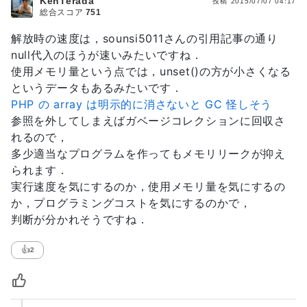
KenTerada
投稿
2015/07/07 04:17
総合スコア
751
解放時の速度は，sounsi5011さんの引用記事の通り
null代入のほうが速いみたいですね．
使用メモリ量という点では，unset()の方が小さくなる
というデータもあるみたいです．
PHP の array は明示的に消さないと GC 怪しそう
参照を外してしまえばガベージコレクションに回収さ
れるので，
多少適当なプログラムを作ってもメモリリークが抑え
られます．
実行速度を気にするのか，使用メモリ量を気にするの
か，プログラミングコストを気にするのかで，
判断が分かれそうですね．
👍
2