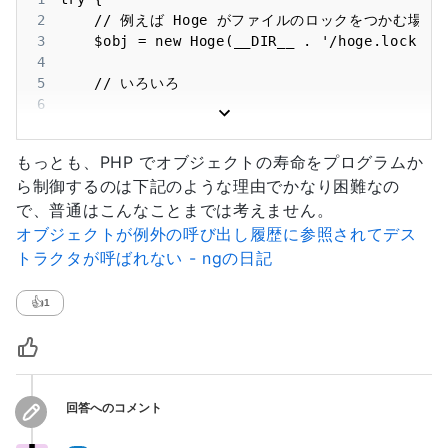
2
3
4
5
6
7
8
もっとも、PHP でオブジェクトの寿命をプログラムか
9
ら制御するのは下記のような理由でかなり困難なの
10
で、普通はこんなことまでは考えません。
11
12
}
オブジェクトが例外の呼び出し履歴に参照されてデス
トラクタが呼ばれない - ngの日記
👍
1
回答へのコメント