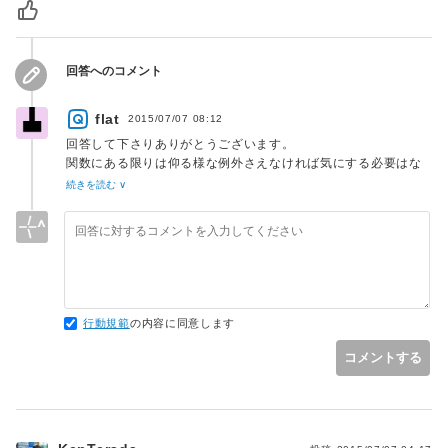
回答へのコメント
flat
2015/07/07 08:12
回答して下さりありがとうございます。
関数にある限りは仰る様な例外さえなければ気にする必要はな
いのですね。
続きを読む ∨
foreachに関してはよく見かけるので私も必ず行う様にしてい
ます。
行動規範
の内容に同意します
コメントする