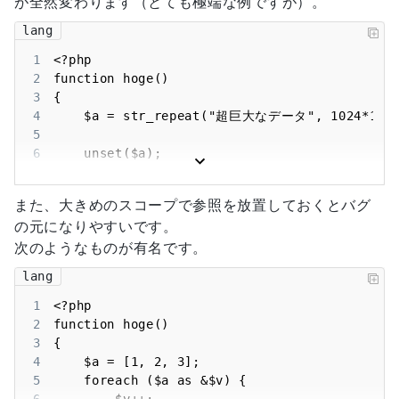
が全然変わります（とても極端な例ですが）。
lang
1
2
3
4
5
6
7
8
また、大きめのスコープで参照を放置しておくとバグ
9
}
の元になりやすいです。
次のようなものが有名です。
lang
1
2
3
4
5