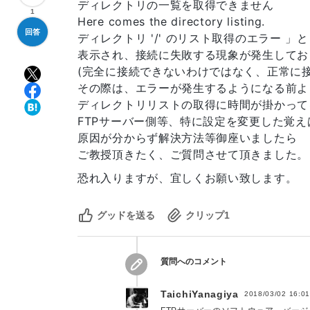
ディレクトリの一覧を取得できません
1
Here comes the directory listing.
回答
ディレクトリ '/' のリスト取得のエラー 」と
表示され、接続に失敗する現象が発生してお
(完全に接続できないわけではなく、正常に
その際は、エラーが発生するようになる前よ
ディレクトリリストの取得に時間が掛かって
FTPサーバー側等、特に設定を変更した覚え
原因が分からず解決方法等御座いましたら
ご教授頂きたく、ご質問させて頂きました。
恐れ入りますが、宜しくお願い致します。
グッドを送る
クリップ
1
質問へのコメント
TaichiYanagiya
2018/03/02 16:0