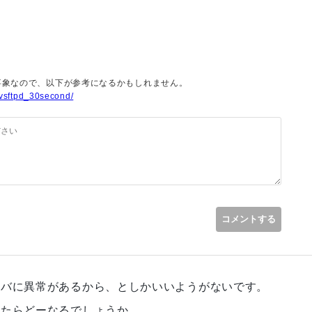
での接続に関しましては
特に問題なく
reTerm 」を使用して
/vsftpd_30second/
が、そちらも問題なく
現在起きていません。
sion 」をインストールしてあり、
正常に行えている状態です。
コメントする
ーバに異常があるから、としかいいようがないです。
みたらどーなるでしょうか。