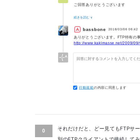
ご回答ありがとうございます
FTP以外の手段ですと「 http 」
続きを読む ∨
確認が取れておりまして、そちらは
接続できています。
bassbone
2018/03/06 06:42
「 ssh 」での接続に関しては、「 Te
http://www.kakimasse.net/2009/09
普段から接続することが多いのです
接続できている状態です。
どちらも接続時のタイムアウト等は
また、該当サーバーには「 SubVer
該当サーバーに対するコミット等も
行動規範
の内容に同意します
それだけだと、どー見てもFTPサ
0
別のFTPクライアントで接続して