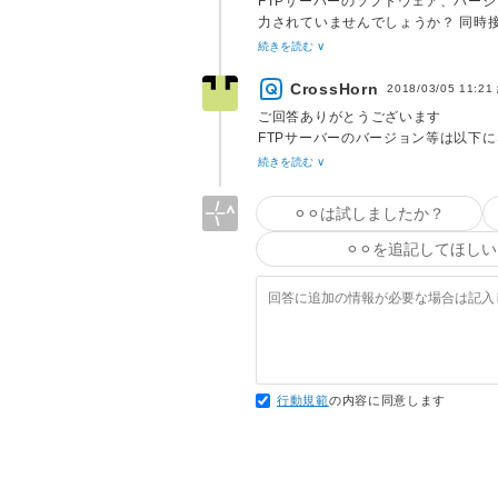
FTPサーバーのソフトウェア、バー
力されていませんでしょうか？ 同時
か？
続きを読む ∨
CrossHorn
2018/03/05 11:21
ご回答ありがとうございます
FTPサーバーのバージョン等は以
続きを読む ∨
・Linux version 2.6.18-419.el5
・CentOS release 5.11 (Final)
⚪︎⚪︎は試しましたか？
FTPサーバー側では特にエラー等出
⚪︎⚪︎を追記してほしい
FTPサーバーを利用しているのは自分
普段おもに利用しているのは自分だけ
同時接続してる可能性は低いと思いま
行動規範
の内容に同意します