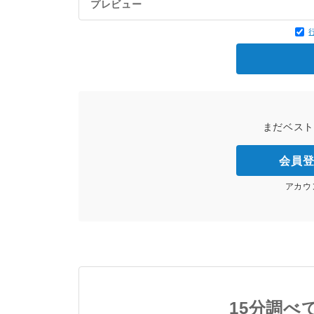
プレビュー
まだベス
会員
アカウ
15分調べ