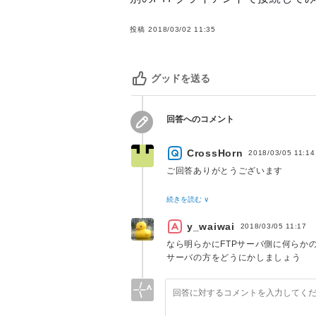
投稿
2018/03/02 11:35
グッドを送る
回答へのコメント
CrossHorn
2018/03/05 11:14
ご回答ありがとうございます
[ WinSCP ]の代わりに[ FFFTP 
続きを読む ∨
接続するまで1～3分程掛かりますが
y_waiwai
2018/03/05 11:17
ただ、ファイルをアップロード後に
なら明らかにFTPサーバ側に何らか
アップロードしたファイルを開くと
サーバの方をどうにかしましょう
途中までしか記載されてない等の現
(正常にアップロード出来てない？)