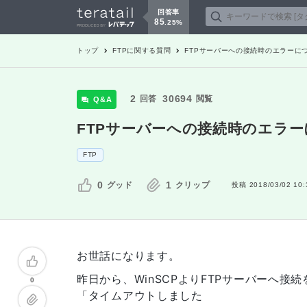
回答率
85
.
25
%
トップ
FTP
に関する質問
FTPサーバーへの接続時のエラーに
2
30694
回答
閲覧
Q&A
FTPサーバーへの接続時のエラ
FTP
0
1
グッド
クリップ
投稿
2018/03/02 10:
お世話になります。
昨日から、WinSCPよりFTPサーバーへ接
0
「タイムアウトしました