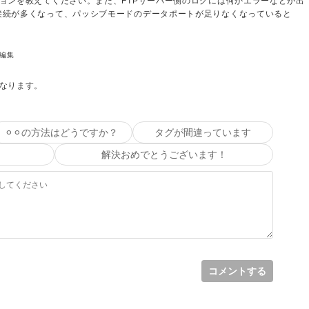
ジョンを教えてください。また、FTPサーバー側のログには何かエラーなどが出
接続が多くなって、パッシブモードのデータポートが足りなくなっていると
編集
下になります。
⚪︎⚪︎の方法はどうですか？
タグが間違っています
力されている様子はなさそうです。
解決おめでとうございます！
も含めて3～4人程で、
なので、
す。
コメントする