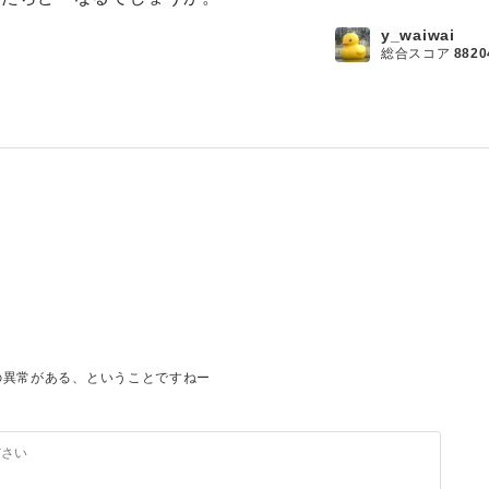
y_waiwai
総合スコア
8820
]を使用したところ、
、接続することは可能なようです。
サーバー側で
の異常がある、ということですねー
、記載されている内容が
象が起きます。