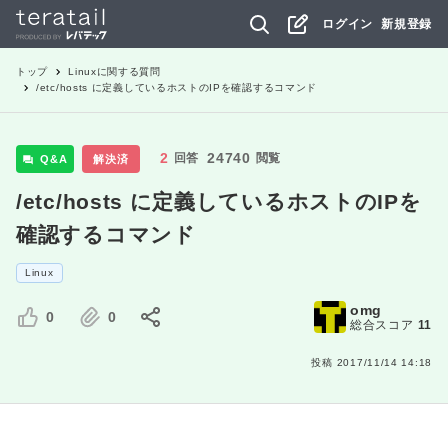
ログイン
新規登録
トップ
Linux
に関する質問
/etc/hosts に定義しているホストのIPを確認するコマンド
2
24740
回答
閲覧
Q&A
解決済
/etc/hosts に定義しているホストのIPを
確認するコマンド
Linux
omg
0
0
総合スコア
11
投稿
2017/11/14 14:18