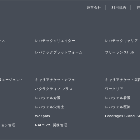
運営会社
利用規約
ンス
レバテッククリエイター
レバテックキャリア
レバテックプラットフォーム
フリーランスHub
職エージェント
キャリアチケットカフェ
キャリアチケット就
ハタラクティブ プラス
ワークリア
レバウェル介護
レバウェル看護
レバウェル栄養士
レバウェル医師
WeXpats
Leverages Global S
ーション管理
NALYSYS 労務管理