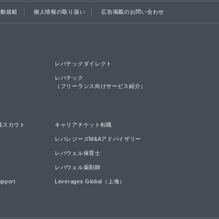
行動規範
個人情報の取り扱い
広告掲載のお問い合わせ
レバテックダイレクト
レバテック

（フリーランス向けサービス紹介）
職スカウト
キャリアチケット転職
レバレジーズM&Aアドバイザリー
レバウェル保育士
レバウェル薬剤師
upport
Leverages Global（上海）