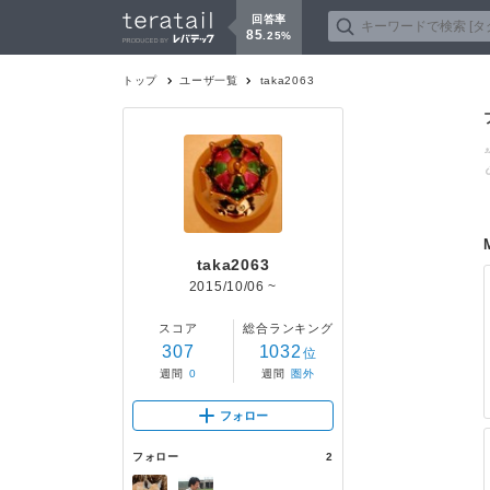
回答率
85
.
25
%
トップ
ユーザ一覧
taka2063
taka2063
2015/10/06
~
スコア
総合ランキング
307
1032
位
週間
0
週間
圏外
フォロー
フォロー
2