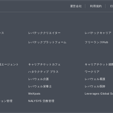
運営会社
利用規約
ンス
レバテッククリエイター
レバテックキャリア
レバテックプラットフォーム
フリーランスHub
職エージェント
キャリアチケットカフェ
キャリアチケット就
ハタラクティブ プラス
ワークリア
レバウェル介護
レバウェル看護
レバウェル栄養士
レバウェル医師
WeXpats
Leverages Global S
ーション管理
NALYSYS 労務管理