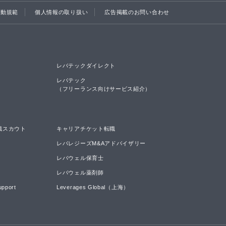
行動規範
個人情報の取り扱い
広告掲載のお問い合わせ
レバテックダイレクト
レバテック

（フリーランス向けサービス紹介）
職スカウト
キャリアチケット転職
レバレジーズM&Aアドバイザリー
レバウェル保育士
レバウェル薬剤師
upport
Leverages Global（上海）