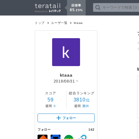
回答率
85
.
25
%
トップ
ユーザ一覧
ktaaa
ktaaa
2018/08/31
~
スコア
総合ランキング
59
3810
位
週間
0
週間
圏外
フォロー
フォロー
162