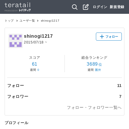
ログイン
新規登録
トップ
ユーザ一覧
shinogi1217
shinogi1217
フォロー
2015/07/18
~
スコア
総合ランキング
61
3689
位
週間
0
週間
圏外
フォロー
11
フォロワー
7
フォロー・フォロワー一覧へ
プロフィール