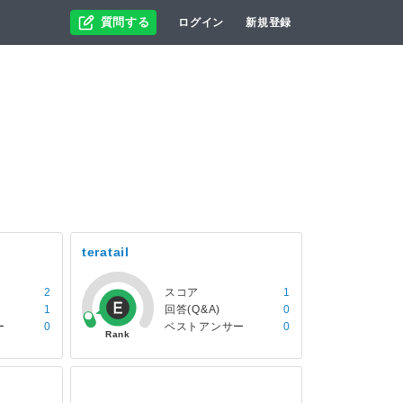
質問する
ログイン
新規登録
teratail
2
スコア
1
1
回答(Q&A)
0
ー
0
ベストアンサー
0