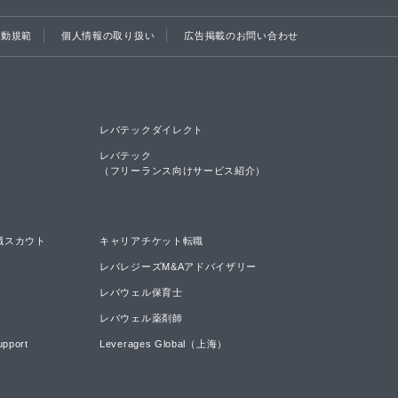
行動規範
個人情報の取り扱い
広告掲載のお問い合わせ
レバテックダイレクト
レバテック

（フリーランス向けサービス紹介）
職スカウト
キャリアチケット転職
レバレジーズM&Aアドバイザリー
レバウェル保育士
レバウェル薬剤師
upport
Leverages Global（上海）