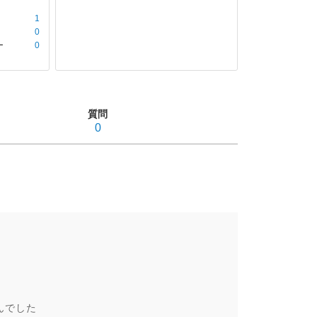
1
0
ー
0
質問
0
んでした