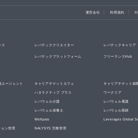
運営会社
利用規約
ンス
レバテッククリエイター
レバテックキャリア
レバテックプラットフォーム
フリーランスHub
職エージェント
キャリアチケットカフェ
キャリアチケット就
ハタラクティブ プラス
ワークリア
レバウェル介護
レバウェル看護
レバウェル栄養士
レバウェル医師
WeXpats
Leverages Global S
ーション管理
NALYSYS 労務管理