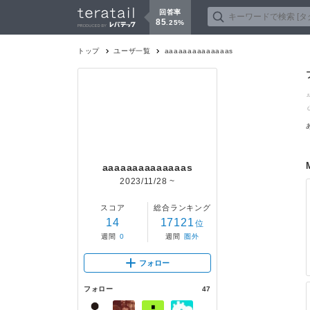
回答率
85
.
25
%
トップ
ユーザ一覧
aaaaaaaaaaaaaas
aaaaaaaaaaaaaas
2023/11/28
~
スコア
総合ランキング
14
17121
位
週間
0
週間
圏外
フォロー
フォロー
47