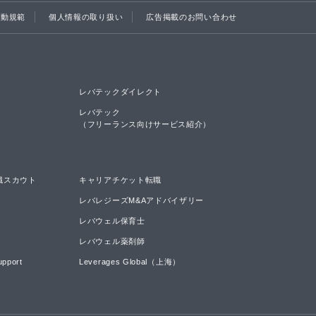
行動規範
個人情報の取り扱い
広告掲載のお問い合わせ
レバテックダイレクト
レバテック

（フリーランス向けサービス紹介）
職スカウト
キャリアチケット転職
レバレジーズM&Aアドバイザリー
レバウェル保育士
レバウェル薬剤師
upport
Leverages Global（上海）