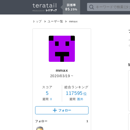
回答率
85
.
25
%
トップ
ユーザ一覧
mmax
mmax
2020/03/19
~
スコア
総合ランキング
5
117595
位
週間
0
週間
圏外
フォロー
フォロー
1