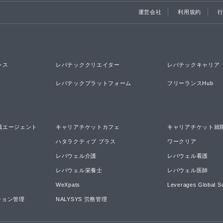
運営会社
利用規約
ンス
レバテッククリエイター
レバテックキャリア
レバテックプラットフォーム
フリーランスHub
職エージェント
キャリアチケットカフェ
キャリアチケット就
ハタラクティブ プラス
ワークリア
レバウェル介護
レバウェル看護
レバウェル栄養士
レバウェル医師
WeXpats
Leverages Global S
ーション管理
NALYSYS 労務管理