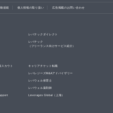
行動規範
個人情報の取り扱い
広告掲載のお問い合わせ
レバテックダイレクト
レバテック

（フリーランス向けサービス紹介）
職スカウト
キャリアチケット転職
レバレジーズM&Aアドバイザリー
レバウェル保育士
レバウェル薬剤師
upport
Leverages Global（上海）