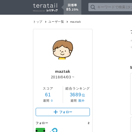
回答率
85
.
25
%
トップ
ユーザ一覧
maztak
maztak
2018/04/03
~
スコア
総合ランキング
61
3689
位
週間
0
週間
圏外
フォロー
フォロー
2