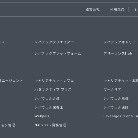
運営会社
利用規約
ンス
レバテッククリエイター
レバテックキャリア
レバテックプラットフォーム
フリーランスHub
職エージェント
キャリアチケットカフェ
キャリアチケット就
ハタラクティブ プラス
ワークリア
レバウェル介護
レバウェル看護
レバウェル栄養士
レバウェル医師
WeXpats
Leverages Global S
ーション管理
NALYSYS 労務管理