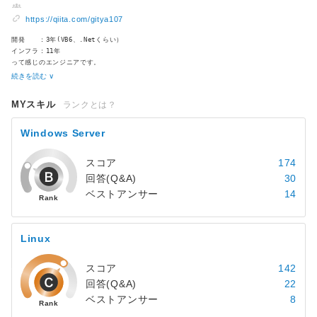
https://qiita.com/gitya107
開発 ：3年(VB6、.Netくらい）
インフラ：11年
って感じのエンジニアです。
元々メーカ系SIerに居て、今は派遣エンジニアとして過ごしています。
続きを読む ∨
MYスキル
ランクとは？
Windows Server
スコア
174
回答(Q&A)
30
ベストアンサー
14
Linux
スコア
142
回答(Q&A)
22
ベストアンサー
8