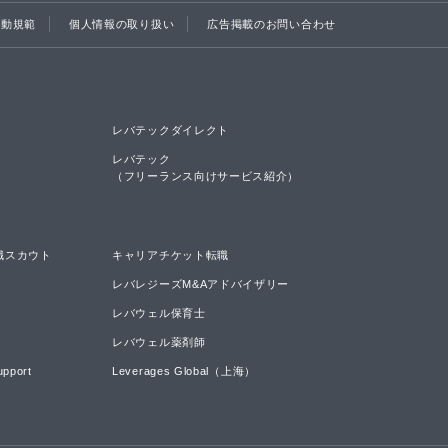
行動規範
個人情報の取り扱い
広告掲載のお問い合わせ
レバテックダイレクト
レバテック

（フリーランス向けサービス紹介）
職スカウト
キャリアチケット転職
レバレジーズM&Aアドバイザリー
レバウェル保育士
レバウェル薬剤師
upport
Leverages Global（上海）