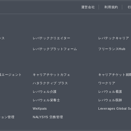
運営会社
利用規約
ンス
レバテッククリエイター
レバテックキャリア
レバテックプラットフォーム
フリーランスHub
職エージェント
キャリアチケットカフェ
キャリアチケット就
ハタラクティブ プラス
ワークリア
レバウェル介護
レバウェル看護
レバウェル栄養士
レバウェル医師
WeXpats
Leverages Global S
ーション管理
NALYSYS 労務管理