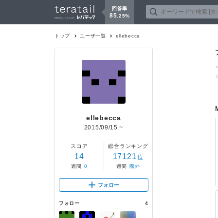
回答率
85
.
25
%
トップ
ユーザ一覧
ellebecca
ellebecca
2015/09/15
~
スコア
総合ランキング
14
17121
位
週間
0
週間
圏外
フォロー
フォロー
4