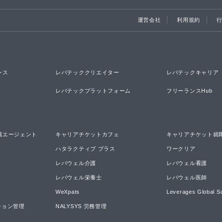
運営会社
利用規約
ンス
レバテッククリエイター
レバテックキャリア
レバテックプラットフォーム
フリーランスHub
職エージェント
キャリアチケットカフェ
キャリアチケット就
ハタラクティブ プラス
ワークリア
レバウェル介護
レバウェル看護
レバウェル栄養士
レバウェル医師
WeXpats
Leverages Global S
ーション管理
NALYSYS 労務管理