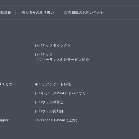
行動規範
個人情報の取り扱い
広告掲載のお問い合わせ
レバテックダイレクト
レバテック

（フリーランス向けサービス紹介）
職スカウト
キャリアチケット転職
レバレジーズM&Aアドバイザリー
レバウェル保育士
レバウェル薬剤師
upport
Leverages Global（上海）