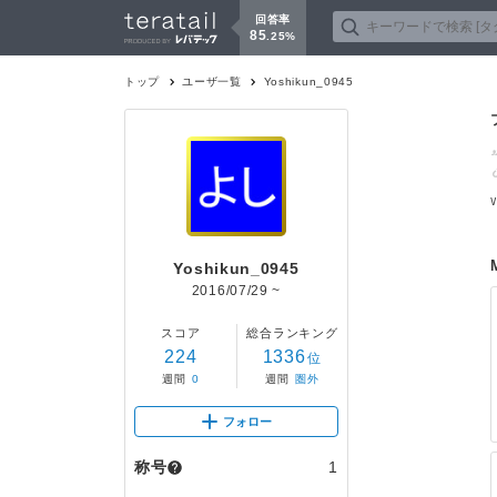
回答率
85
.
25
%
トップ
ユーザ一覧
Yoshikun_0945
Yoshikun_0945
2016/07/29
~
スコア
総合ランキング
224
1336
位
週間
0
週間
圏外
フォロー
称号
1