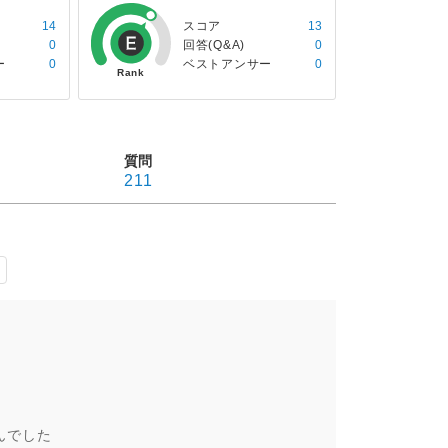
14
スコア
13
0
回答(Q&A)
0
ー
0
ベストアンサー
0
質問
211
んでした