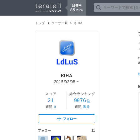
回答率
85
.
25
%
トップ
ユーザ一覧
KIHA
KIHA
2015/02/05
~
スコア
総合ランキング
21
9976
位
週間
0
週間
圏外
フォロー
フォロー
11