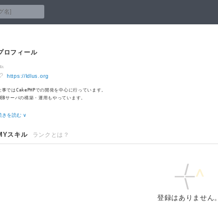
プロフィール
https://ldlus.org
仕事ではCakePHPでの開発を中心に行っています。
WEBサーバの構築・運用もやっています。
【得意分野】
続きを読む ∨
OS：CentOS6,CentOS7
サーバ：Apache2.2, Apache2.4, MySQL
MYスキル
ランクとは？
言語：PHP
フレームワーク：CakePHP2
【かじった程度】
OS：Ubuntu, Windowsサーバ
サーバ：Nginx, PostgreSQL
言語：Java, C
フレームワーク：Struts2, Symfony1
登録はありません