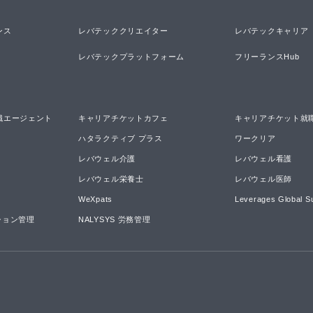
ンス
レバテッククリエイター
レバテックキャリア
レバテックプラットフォーム
フリーランスHub
職エージェント
キャリアチケットカフェ
キャリアチケット就
ハタラクティブ プラス
ワークリア
レバウェル介護
レバウェル看護
レバウェル栄養士
レバウェル医師
WeXpats
Leverages Global S
ーション管理
NALYSYS 労務管理