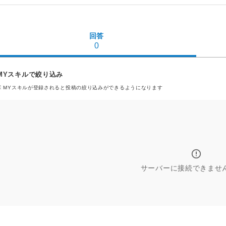
回答
0
MYスキルで絞り込み
※ MYスキル
が登録される
と投稿の絞り込みができるようになります
サーバーに接続できませ