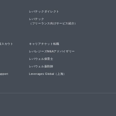
レバテックダイレクト
レバテック

（フリーランス向けサービス紹介）
職スカウト
キャリアチケット転職
レバレジーズM&Aアドバイザリー
レバウェル保育士
レバウェル薬剤師
upport
Leverages Global（上海）