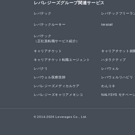
レバレジーズグループ関連サービス
レバテック
レバテックフリーラ
レバテックルーキー
teratail
レバテック

（正社員転職サービス紹介）
キャリアチケット
キャリアチケット就
キャリアチケット転職エージェント
ハタラクティブ
レバクリ
レバウェル
レバウェル医療技師
レバウェルリハビリ
レバレジーズメディカルケア
わんコネ
レバレジーズキャリアメキシコ
NALYSYS モチベ
© 2014-
2026
Leverages Co., Ltd.