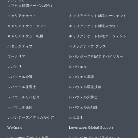
レバテック

（正社員転職サービス紹介）
キャリアチケット
キャリアチケット就職エージェント
キャリアチケットカフェ
キャリアチケット就職スカウト
キャリアチケット転職
キャリアチケット転職エージェント
ハタラクティブ
ハタラクティブ プラス
ワークリア
レバレジーズM&Aアドバイザリー
レバクリ
レバウェル
レバウェル介護
レバウェル看護
レバウェル保育士
レバウェル医療技師
レバウェルリハビリ
レバウェル栄養士
レバウェル医師
レバウェル薬剤師
レバレジーズメディカルケア
わんコネ
WeXpats
Leverages Global Support
Leverages Global（上海）
レバレジーズキャリアメキシコ