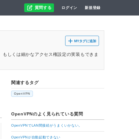
質問する
ログイン
新規登録
MYタグに追加
ー、もしくは細かなアクセス権設定の実装もできま
関連するタグ
OpenVPN
OpenVPN
のよく見られている質問
OpenVPNでLAN間接続がうまくいかない。
OpenVPNが自動起動できない