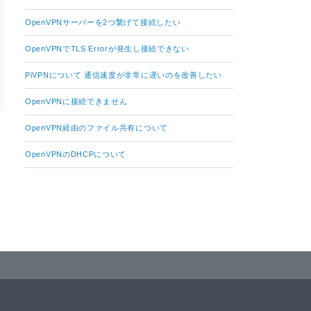
OpenVPNサーバーを2つ繋げて接続したい
OpenVPNでTLS Errorが発生し接続できない
PiVPNについて 通信速度が非常に遅いのを改善したい
OpenVPNに接続できません
OpenVPN経由のファイル共有について
OpenVPNのDHCPについて