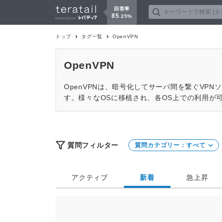
回答率
85
.
25
%
トップ
タグ一覧
OpenVPN
OpenVPN
OpenVPNは、暗号化してサーバ間を繋ぐV
す。様々なOSに移植され、各OS上での利用が
質問フィルター
質問カテゴリー：
すべて
アクティブ
新着
急上昇