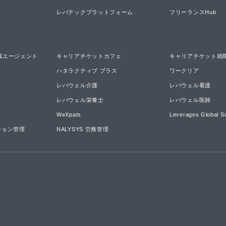
レバテックプラットフォーム
フリーランスHub
職エージェント
キャリアチケットカフェ
キャリアチケット就
ハタラクティブ プラス
ワークリア
レバウェル介護
レバウェル看護
レバウェル栄養士
レバウェル医師
WeXpats
Leverages Global S
ーション管理
NALYSYS 労務管理