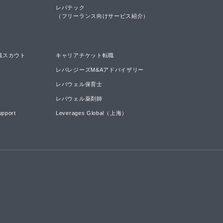
レバテック

（フリーランス向けサービス紹介）
職スカウト
キャリアチケット転職
レバレジーズM&Aアドバイザリー
レバウェル保育士
レバウェル薬剤師
upport
Leverages Global（上海）