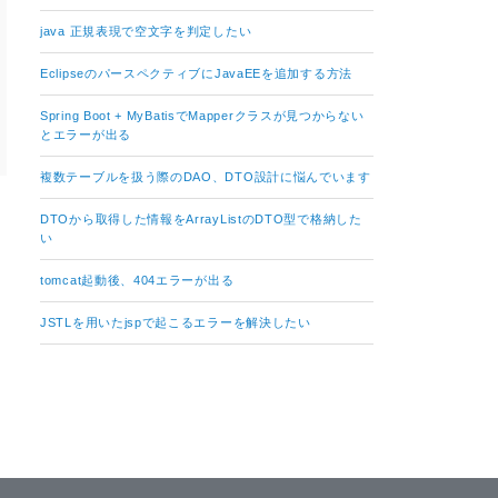
java 正規表現で空文字を判定したい
EclipseのパースペクティブにJavaEEを追加する方法
Spring Boot + MyBatisでMapperクラスが見つからない
とエラーが出る
複数テーブルを扱う際のDAO、DTO設計に悩んでいます
DTOから取得した情報をArrayListのDTO型で格納した
い
tomcat起動後、404エラーが出る
JSTLを用いたjspで起こるエラーを解決したい