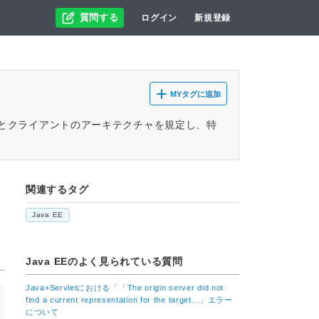
質問する
ログイン
新規登録
MYタグに追加
す。サーバとクライアントのアーキテクチャを規定し、特
関連するタグ
Java EE
Java EE
のよく見られている質問
Java+Servletにおける「「The origin server did not
find a current representation for the target...」エラー
について