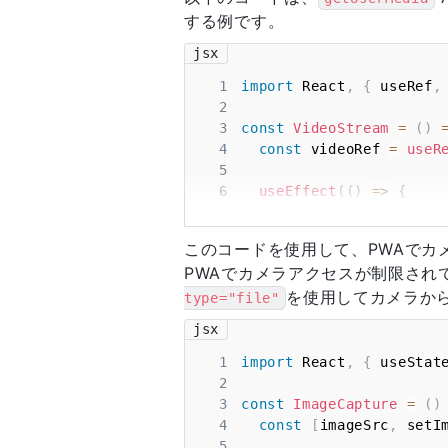
する例です。
jsx
1
import
React
,
{
 useRef
,
2
3
const
VideoStream
=
(
)
4
const
 videoRef 
=
useR
5
6
useEffect
(
(
)
=>
{
7
if
(
navigator
.
media
8
navigator
.
mediaDe
このコードを使用して、PWAでカ
9
.
getUserMedia
(
{
PWAでカメラアクセスが制限され
10
.
then
(
(
stream
)
を使用してカメラか
11
if
(
videoRef
.
type="file"
12
            videoRef
.
cu
jsx
13
}
14
}
)
1
import
React
,
{
 useStat
15
.
catch
(
(
err
)
=>
2
16
console
.
error
3
const
ImageCapture
=
(
)
17
}
)
;
4
const
[
imageSrc
,
 setI
18
}
else
{
5