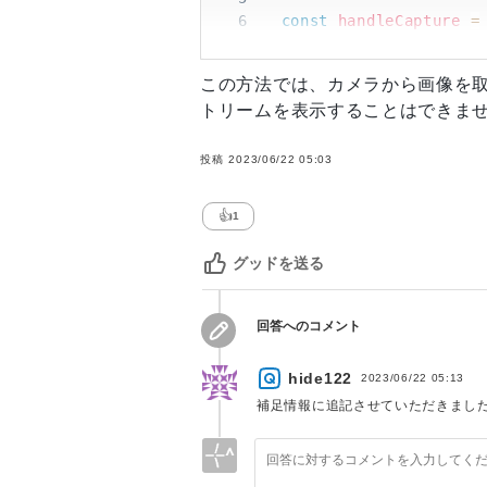
19
console
.
error
(
'ge
6
const
handleCapture
=
20
}
7
const
 file 
=
 event
.
21
8
const
 reader 
=
new
この方法では、カメラから画像を
22
return
(
)
=>
{
9
トリームを表示することはできま
23
if
(
videoRef
.
curr
10
    reader
.
onloadend
=
24
        videoRef
.
curren
11
setImageSrc
(
reade
25
          track
.
stop
(
)
;
12
}
;
投稿
2023/06/22 05:03
26
}
)
;
13
27
}
14
if
(
file
)
{
👍
1
28
}
;
15
      reader
.
readAsData
29
}
,
[
]
)
;
16
}
グッドを送る
30
17
}
;
31
return
<
video
ref
=
{
vi
18
32
}
;
19
return
(
回答へのコメント
33
20
<
>
34
export
default
VideoStr
21
<
input
type
=
"
file
hide122
2023/06/22 05:13
22
{
imageSrc 
&&
<
img
補足情報に追記させていただきました
23
</
>
24
)
;
25
}
;
26