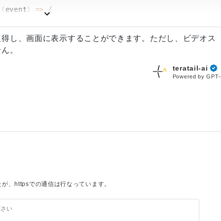
tUserMedia not supported'
)
;
(
event
)
=>
{
target
.
files
[
0
]
;
FileReader
(
)
;
取得し、画面に表示することができます。ただし、ビデオス
せん。
ent
&&
 videoRef
.
current
.
srcObject
)
{
(
)
=>
{
t
.
srcObject
.
getTracks
(
)
.
forEach
(
(
track
)
=>
{
r
.
result
)
;
teratail-ai
Powered by GPT-
URL
(
file
)
;
deoRef
}
autoPlay
playsInline
/>
;
eam
;
"
accept
=
"
image/*
"
capture
=
"
camera
"
onChange
=
{
handle
src
=
{
imageSrc
}
alt
=
"
Captured
"
/>
}
が、httpsでの通信は行なっています。