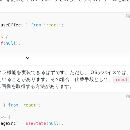
 useEffect 
}
from
'react'
;
=>
{
ef
(
null
)
;
Devices
&&
navigator
.
mediaDevices
.
getUserMedia
)
{
vices
メラ機能を実装できるはずです。ただし、iOSデバイスでは
video
:
true
}
)
ていることがあります。その場合、代替手段として、
input
=>
{
ら画像を取得する方法があります。
current
)
{
rrent
.
srcObject
=
 stream
;
e 
}
from
'react'
;
{
(
'Error accessing camera:'
,
 err
)
;
=>
{
mageSrc
]
=
useState
(
null
)
;