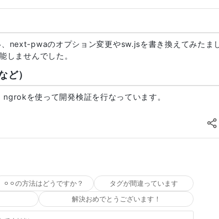
(
null
)
;
ack
(
.
current
.
getScreenshot
(
)
;
思い、next-pwaのオプション変更やsw.jsを書き換えてみたま
能しませんでした。
など）
、ngrokを使って開発検証を行なっています。
jpeg
"
onstraints
}
⚪︎⚪︎の方法はどうですか？
タグが間違っています
Capture photo
</
button
>
解決おめでとうございます！