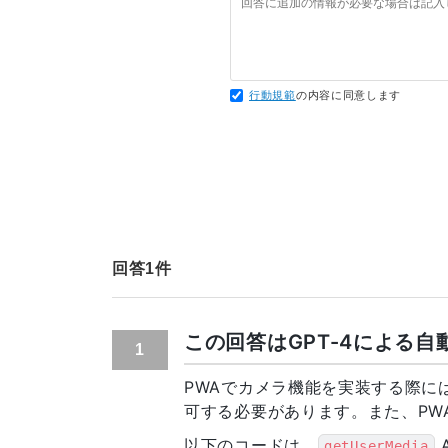
行動規範
の内容に同意します
回答
1
件
この回答はGPT-4による
1
PWAでカメラ機能を実装する際に
可する必要があります。また、PWA
以下のコードは、
getUserMedia