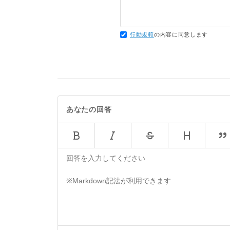
27
export
default
ImageCap
行動規範
の内容に同意します
あなたの回答