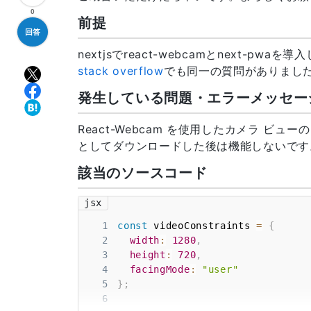
0
前提
回答
nextjsでreact-webcamとnext-p
stack overflow
でも同一の質問がありまし
発生している問題・エラーメッセー
React-Webcam を使用したカメラ ビュ
としてダウンロードした後は機能しないです
該当のソースコード
jsx
1
const
 videoConstraints 
=
{
2
width
:
1280
,
3
height
:
720
,
4
facingMode
:
"user"
5
}
;
6