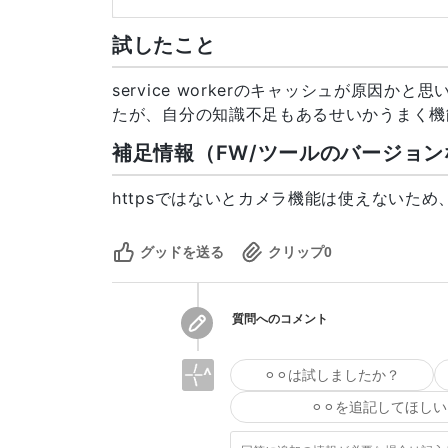
7
const
WebcamCapture
=
(
)
=>
{
8
const
 webcamRef 
=
React
.
useRef
試したこと
9
const
 capture 
=
React
.
useCallb
10
(
)
=>
{
11
const
 imageSrc 
=
 webcamRef
service workerのキャッシュが原因かと
12
}
,
たが、自分の知識不足もあるせいかうまく機
13
[
webcamRef
]
補足情報（FW/ツールのバージョン
14
)
;
15
return
(
16
<
>
httpsではないとカメラ機能は使えないため
17
<
Webcam
18
audio
=
{
false
}
グッドを送る
クリップ
0
19
height
=
{
720
}
20
ref
=
{
webcamRef
}
21
screenshotFormat
=
"
image/
22
width
=
{
1280
}
質問へのコメント
23
videoConstraints
=
{
videoC
24
/>
⚪︎⚪︎は試しましたか？
25
<
button
onClick
=
{
capture
}
>
26
</
>
⚪︎⚪︎を追記してほしい
27
)
;
28
}
;
`
`
`