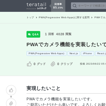
回答率
85
.
25
%
トップ
PWA(Progressive Web Apps)
に関する質問
PWAで
1
4028
回答
閲覧
Q&A
PWAでカメラ機能を実装したい
PWA(Progressive Web Apps)
Next.js
iPhone
React.j
0
0
グッド
クリップ
投稿
2023/06/22 05:
実現したいこと
0
PWAでカメラ機能を実装したいです。
ご助言いただけたら幸いです。よろしくお願