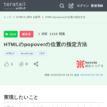
ログイン
新規登録
トップ
HTML5
に関する質問
HTMLのpopoverの位置の指定方法
2
1419
回答
閲覧
Q&A
解決済
HTMLのpopoverの位置の指定方法
HTML5
JavaScript
CSS
kasuta
1
0
総合スコア
1
投稿
2025/05/16 04:51
編集
2025/05/16 09:55
実現したいこと