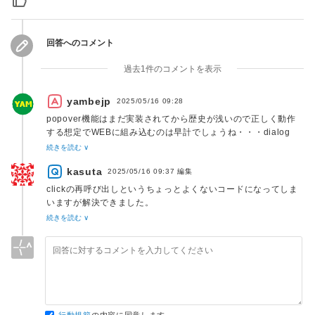
12
<
span
>
3
</
span
>
13
</
button
>
14
<
script
>
回答へのコメント
15
btnFail
.
setAttribute
(
'popovertarget'
,
'pop1'
)
16
</
script
>
過去1件のコメントを表示
17
</
div
>
yambejp
2025/05/16 09:28
popover機能はまだ実装されてから歴史が浅いので正しく動作
する想定でWEBに組み込むのは早計でしょうね・・・dialog
タグもブラウザ間の差異がなくなるのに数年かかったイメージ
続きを読む ∨
があります
kasuta
2025/05/16 09:37
編集
clickの再呼び出しというちょっとよくないコードになってしま
いますが解決できました。
ベストアンサーは別の方を選ばせていただきましたが、こちら
続きを読む ∨
の回答も非常に参考になりました。
行動規範
の内容に同意します