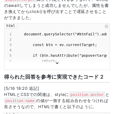
のawaitしてしまうと成功しませんでしたが、属性を書
き換えてからclick()を呼び出すことで遅延させること
ができました。
html
1
2
3
4
5
6
7
8
得られた回答を参考に実現できたコード 2
9
10
11
[5/16 18:20 追記]
12
HTMLとCSSでの関連は、styleに
と
position-anchor
13
の値が一致する組み合わせをつければ
position-name
14
良さそうなので、HTMLで書くと以下のように。
15