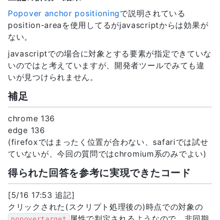
18
document
.
querySelector
(
"#pop1"
)
.
Popover anchor positioning
で説明されている
19
}
)
;
position-areaを使用してるがjavascriptからは効果が
20
</
script
>
ない。
21
</
div
>
javascriptでの場合に対象とする要素が指定できていな
いのではと考えていますが、開発者ツールでみても違
いが見つけられません。
補足
chrome 136
edge 136
(firefoxではまったく位置が合わない、safariでは試せ
ていないが、今回の質問ではchromium系のみでよい)
得られた回答を参考に実現できたコード
[5/16 17:53 追記]
クリックされた(スクリプト処理後の)時点での対象の
属性で判定されるようなので、非同期
popovertarget