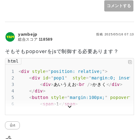
コメントする
yambejp
投稿
2025/05/16 07:13
総合スコア
118589
そもそもpopoverをjsで制御する必要あります？
html
1
<
div
style
=
"
position
:
 relative
;
"
>
2
<
div
id
=
"
pop1
"
style
=
"
margin
:
0
;
inset
:
0
3
<
div
>
あいうえお
<
br
/>
かきく
</
div
>
4
</
div
>
5
<
button
style
=
"
margin
:
100
px
;
"
popovertar
6
<
span
>
1
</
span
>
7
</
button
>
8
<
button
style
=
"
margin
:
100
px
;
"
popovertar
9
<
span
>
2
</
span
>
👍
1
10
</
button
>
11
<
button
id
=
"
btnFail
"
style
=
"
margin
:
100
px