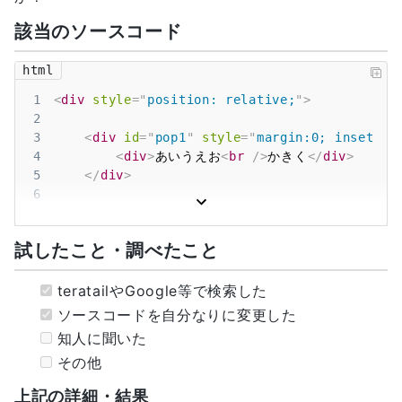
該当のソースコード
html
1
<
div
style
=
"
position
:
 relative
;
"
>
2
3
<
div
id
=
"
pop1
"
style
=
"
margin
:
0
;
inset
:
0
;
4
<
div
>
あいうえお
<
br
/>
かきく
</
div
>
5
</
div
>
6
7
<
button
id
=
"
btnOK
"
style
=
"
margin
:
100
px
;
"
8
<
span
>
意図した通りの要素の上になる
</
span
試したこと・調べたこと
9
</
button
>
10
11
<
button
id
=
"
btnFail
"
style
=
"
margin
:
100
px
teratailやGoogle等で検索した
12
<
span
>
画面下になってしまう
</
span
>
ソースコードを自分なりに変更した
13
</
button
>
知人に聞いた
14
その他
15
<
script
>
16
document
.
querySelector
(
"#btnFail"
)
.
a
上記の詳細・結果
17
document
.
querySelector
(
"#pop1"
)
.