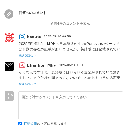
回答へのコメント
過去4件のコメントを表示
kasuta
2025/05/16 09:59
2025/5/16現在、MDNの日本語版のshowPopoverのページで
は引数の存在の記載がありませんが、英語版には記載されてい
ます。
続きを読む ∨
Lhankor_Mhy
2025/05/16 10:08
そうなんですよね、英語版にはいろいろ追記がされていて驚き
ました。まだ仕様が固まってないのでこれからもいろいろ変更
されそうですよね。
続きを読む ∨
行動規範
の内容に同意します