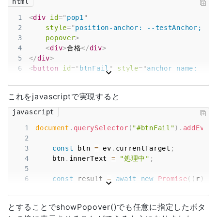
16
html
17
1
<
div
id
=
"
pop1
"
18
2
style
=
"
position-anchor
:
--testAnchor
;
ma
19
3
popover
>
20
4
<
div
>
合格
</
div
>
21
    });
5
</
div
>
6
<
button
id
=
"
btnFail
"
style
=
"
anchor-name
:
--te
7
<
span
>
2
</
span
>
8
</
button
>
これをjavascriptで実現すると
javascript
1
document
.
querySelector
(
"#btnFail"
)
.
addEvent
2
3
const
 btn 
=
 ev
.
currentTarget
;
4
    btn
.
innerText
=
"処理中"
;
5
6
const
 result 
=
await
new
Promise
(
(
r
)
=>
7
const
 pop 
=
document
.
querySelector
(
resu
8
とすることでshowPopover()でも任意に指定したボタ
9
const
 anchorName 
=
"--testAnchor"
+
Dat