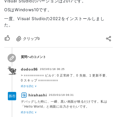
せん。

Visual Studioのバージョンは2017です。
'Project1.exe' (Win32): 
OSはWindows10です。
'C:\Windows\SysWOW64\kernel32.dll' が読み込ま
れました。PDB ファイルを開けないか、ファイルが見つか
一度、Visual Studioの2022をインストールしまし
りません。

た。
'Project1.exe' (Win32): 
'C:\Windows\SysWOW64\KernelBase.dll' が読み込
まれました。PDB ファイルを開けないか、ファイルが見つ
クリップ
0
かりません。

'Project1.exe' (Win32): 'C:\Program 
Files\Avast Software\Avast\x86\aswhook.dll' 
質問へのコメント
が読み込まれました。PDB ファイルを開けないか、ファイ
ルが見つかりません。

dodox86
2023/01/18 06:25
'Project1.exe' (Win32): 
> ========== ビルド: 0 正常終了、0 失敗、1 更新不要、
'C:\Windows\SysWOW64\vcruntime140d.dll' が読
0 スキップ ==========
み込まれました。PDB ファイルを開けないか、ファイルが
>
続きを読む ∨
見つかりません。

> とエラーが出力されます。
'Project1.exe' (Win32): 
hirahashi
2023/01/18 06:31
'C:\Windows\SysWOW64\ucrtbased.dll' が読み込ま
どこにもエラーは報告されていませんが。「1 更新不要」と
デバッグした時に、一瞬、黒い画面が映るだけです。私は
れました。PDB ファイルを開けないか、ファイルが見つか
出ています。単なるビルド時のメッセージです。
「Hello World」と画面に出力させたいです。
りません。

どうすれば、よろしいでしょうか？
続きを読む ∨
'Project1.exe' (Win32): 