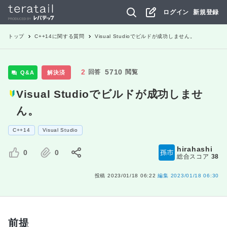
ログイン
新規登録
トップ
C++14
に関する質問
Visual Studioでビルドが成功しません。
2
5710
回答
閲覧
Q&A
解決済
Visual Studioでビルドが成功しませ
ん。
C++14
Visual Studio
hirahashi
0
0
総合スコア
38
投稿
2023/01/18 06:22
編集
2023/01/18 06:30
前提