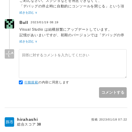
ごめんなさい。スクショなどを用意できなくて、
「デバッグの停止時に自動的にコンソールを閉じる」という項
目は見つかりません。
続きを読む ∨
Bull
2023/01/19 08:19
Visual Studio は結構頻繁にアップデートしています。
記憶があいまいですが、初期のバージョンでは「デバッグの停
止時に自動的にコンソールを閉じる」はなかったのですが、い
続きを読む ∨
ずれかの時点で追加されたようです。
Visual Studio 2017 の最新バージョンは 15.9.51 です。
もしこれより前のバージョンをお使いでしたら、アップデート
すれば、「デバッグの停止時に自動的にコンソールを閉じる」
が追加されるかもしれません。
行動規範
の内容に同意します
現在のバージョンやインストールしているワークロードにもよ
りますが、アップデートにはかなりのダウンロードが必要にな
コメントする
り、時間もかかりますので、ネットワークや時間に余裕がある
hirahashi
投稿
2023/01/18 07:22
総合スコア
38