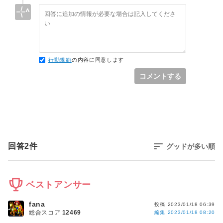
'C:\Windows\SysWOW64\kernel.appcore.dll' が読
み込まれました。PDB ファイルを開けないか、ファイルが
見つかりません。

'Project1.exe' (Win32): 
'C:\Windows\SysWOW64\msvcrt.dll' が読み込まれま
した。PDB ファイルを開けないか、ファイルが見つかりま
行動規範
の内容に同意します
せん。

コメントする
'Project1.exe' (Win32): 
'C:\Windows\SysWOW64\rpcrt4.dll' が読み込まれま
した。PDB ファイルを開けないか、ファイルが見つかりま
せん。

スレッド 0x3814 はコード 0 (0x0) で終了しました。

スレッド 0x39b8 はコード 0 (0x0) で終了しました。

プログラム '[3424] Project1.exe' はコード 0 
回答
2
件
グッドが多い順
ベストアンサー
fana
投稿
2023/01/18 06:39
総合スコア
12469
編集
2023/01/18 08:20