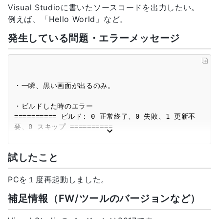
Visual Studioに書いたソースコードを出力したい。
例えば、「Hello World」など。
発生している問題・エラーメッセージ
・一瞬、黒い画面が出るのみ。

・ビルドした時のエラー

========== ビルド: 0 正常終了、0 失敗、1 更新不
要、0 スキップ ==========

・デバッグした時のエラー

試したこと
'Project1.exe' (Win32): 'C:\Users\〇〇
\source\repos\Project1\Debug\Project1.exe' が
読み込まれました。シンボルが読み込まれました。

PCを１度再起動しました。
'Project1.exe' (Win32): 
補足情報（FW/ツールのバージョンなど）
'C:\Windows\SysWOW64\ntdll.dll' が読み込まれま
した。PDB ファイルを開けないか、ファイルが見つかりま