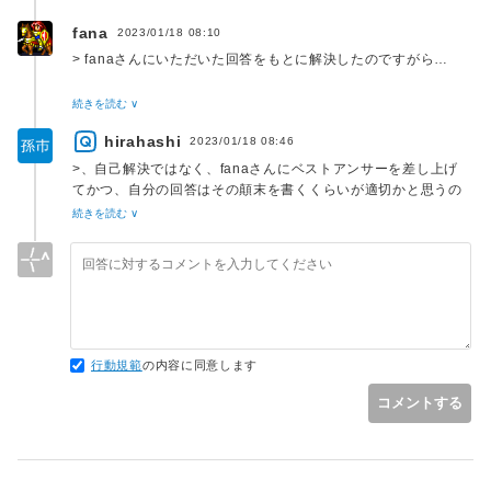
fana
2023/01/18 08:10
> fanaさんにいただいた回答をもとに解決したのですがら…
私の回答内容はあくまでもオプション項目に関するものであ
続きを読む ∨
り，
hirahashi
getchar() を入れるとかは，コメントにたまたま書いた（やや
2023/01/18 08:46
冗談じみた）話でしかないので，「getchar()で解決としてベ
>、自己解決ではなく、fanaさんにベストアンサーを差し上げ
ストアンサー」とか言われると，それはそれで どうかなー
てかつ、自分の回答はその顛末を書くくらいが適切かと思うの
っていう感じです．
ですがそうではありませんか。
続きを読む ∨
おっしゃる通り、顛末を書く程度にとどめるべきですが、完全
に解決しているわけではございません。
「ベストアンサー」とおっしゃっていますが、ここは某企業の
質問サイトではございません。
報連相に重点を置いているサイトです。
行動規範
の内容に同意します
コメントする