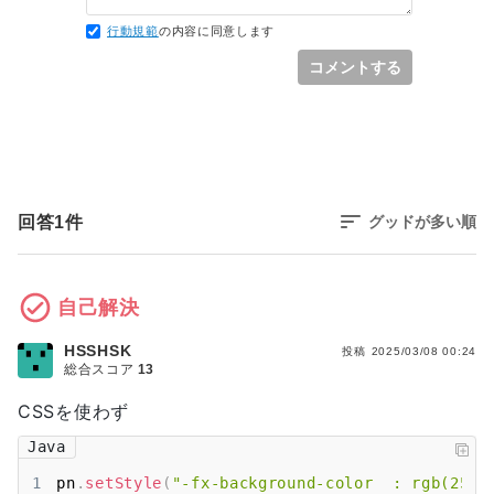
なんとなくXY問題な気がします。
行動規範
の内容に同意します
[XY問題 - Wikipedia]
(
https://ja.wikipedia.org/wiki/XY%E5%95%8F%E9%A1%
コメントする
8C
)
回答
1
件
グッドが多い順
自己解決
HSSHSK
投稿
2025/03/08 00:24
総合スコア
13
CSSを使わず
Java
1
pn
.
setStyle
(
"-fx-background-color  : rgb(255,