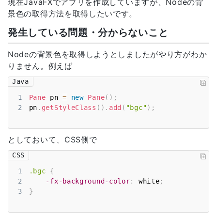
現在JavaFXでアプリを作成していますが、Nodeの背
景色の取得方法を取得したいです。
発生している問題・分からないこと
Nodeの背景色を取得しようとしましたがやり方がわか
りません。例えば
Java
1
Pane
 pn 
=
new
Pane
(
)
;
2
pn
.
getStyleClass
(
)
.
add
(
"bgc"
)
;
としておいて、CSS側で
CSS
1
.bgc
{
2
-fx-background-color
:
white
;
3
}