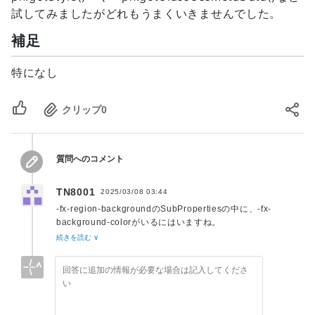
試してみましたがどれもうまくいきませんでした。
補足
特になし
クリップ
0
質問へのコメント
TN8001
2025/03/08 03:44
-fx-region-backgroundのSubPropertiesの中に、-fx-
background-colorがいるにはいますね。
[css - JavaFx: How to get the corresponding stylesheet
続きを読む ∨
for a given style class of a Node? - Stack Overflow]
(
https://stackoverflow.com/questions/32160980
)
現実的にはbackgroundPropertyを監視するのが手軽では？