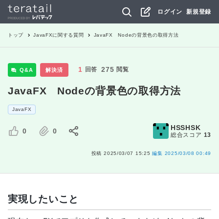
ログイン
新規登録
トップ
JavaFX
に関する質問
JavaFX Nodeの背景色の取得方法
1
275
回答
閲覧
Q&A
解決済
JavaFX Nodeの背景色の取得方法
JavaFX
HSSHSK
0
0
総合スコア
13
投稿
2025/03/07 15:25
編集
2025/03/08 00:49
実現したいこと