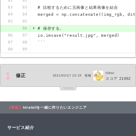
82
82
83
83
# 比較するために元画像と結果画像を結合
84
84
merged = np.concatenate((img_rgb, dst
85
85
86
+
# 保存する。
86
87
io.imsave("result.jpg", merged)
87
88
```
88
89
1
tiitoi
修正
2021/02/17 15:15
投稿
スコア
21962
【募集】
teratailを一緒に作りたいエンジニア
サービス紹介