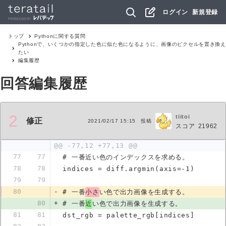
ログイン
新規登録
トップ
Python
に関する質問
Pythonで、いくつかの指定した色に似た色になるように、画像のピクセルを置き換え
たい
編集履歴
回答編集履歴
2
tiitoi
修正
2021/02/17 15:15
投稿
スコア
21962
@@ -77,12 +77,13 @@
77
77
# 一番近い色のインデックスを求める。
78
78
indices = diff.argmin(axis=-1)
79
79
80
-
# 一番
小さ
い色で出力画像を生成する。
80
+
# 一番
近
い色で出力画像を生成する。
81
81
dst_rgb = palette_rgb[indices]