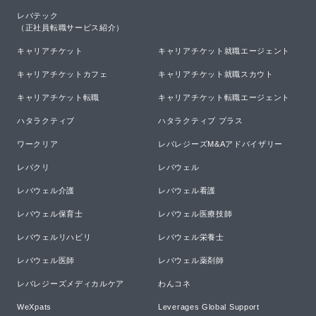
レバテック

（正社員転職サービス紹介）
キャリアチケット
キャリアチケット就職エージェント
キャリアチケットカフェ
キャリアチケット就職スカウト
キャリアチケット転職
キャリアチケット転職エージェント
ハタラクティブ
ハタラクティブ プラス
ワークリア
レバレジーズM&Aアドバイザリー
レバクリ
レバウェル
レバウェル介護
レバウェル看護
レバウェル保育士
レバウェル医療技師
レバウェルリハビリ
レバウェル栄養士
レバウェル医師
レバウェル薬剤師
レバレジーズメディカルケア
わんコネ
WeXpats
Leverages Global Support