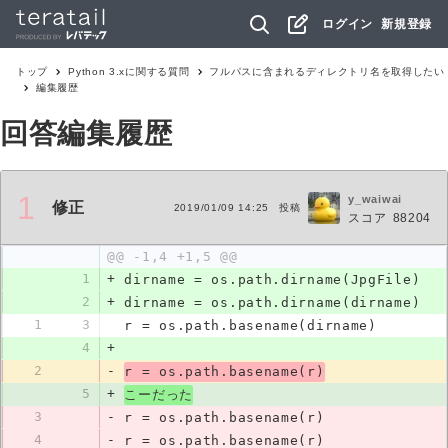
ログイン
新規登録
トップ
Python 3.x
に関する質問
フルパスに含まれるディレクトリ名を取得したい
編集履歴
回答編集履歴
1
y_waiwai
修正
2019/01/09 14:25
投稿
スコア
88204
@@ -1,4 +1,5 @@
1
+
dirname = os.path.dirname(JpgFile)
2
+
dirname = os.path.dirname(dirname)
1
3
r = os.path.basename(dirname)
4
+
2
-
r = os.path.basename(r)
5
+
こーだった
3
-
r = os.path.basename(r)
4
-
r = os.path.basename(r)