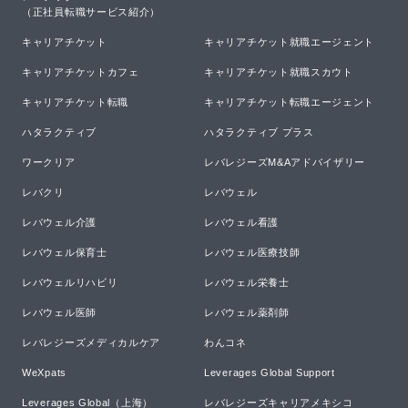
（正社員転職サービス紹介）
キャリアチケット
キャリアチケット就職エージェント
キャリアチケットカフェ
キャリアチケット就職スカウト
キャリアチケット転職
キャリアチケット転職エージェント
ハタラクティブ
ハタラクティブ プラス
ワークリア
レバレジーズM&Aアドバイザリー
レバクリ
レバウェル
レバウェル介護
レバウェル看護
レバウェル保育士
レバウェル医療技師
レバウェルリハビリ
レバウェル栄養士
レバウェル医師
レバウェル薬剤師
レバレジーズメディカルケア
わんコネ
WeXpats
Leverages Global Support
Leverages Global（上海）
レバレジーズキャリアメキシコ