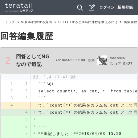
ログイン
新規登録
トップ
SQLite
に関する質問
SELECTすると同時に件数を数えるには
編集履歴
回答編集履歴
回答としてNG
2
dodox86
2018/04/03 07:00
投稿
スコア
9427
なので追記
@@ -1,4 +1,41 @@
1
1
```SQL
2
2
select count(*) as cnt, *  from table
3
3
```
4
-
で、`count(*)`の結果をカラム名`cnt`とし
4
+
で、`count(*)`の結果をカラム名`cnt`とし
5
+
6
+
---
7
+
**追記しました：**2018/04/03 15:58