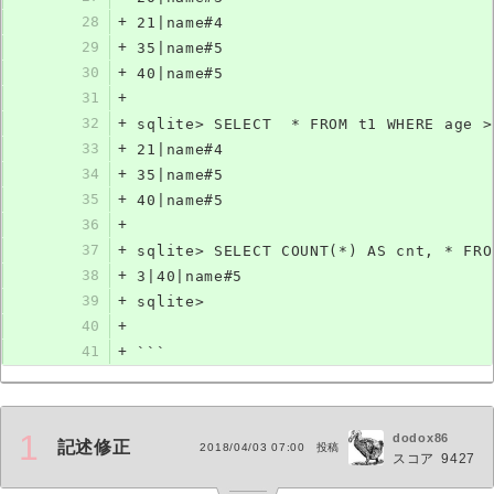
28
+
21|name#4
29
+
35|name#5
30
+
40|name#5
31
+
32
+
sqlite> SELECT  * FROM t1 WHERE age >
33
+
21|name#4
34
+
35|name#5
35
+
40|name#5
36
+
37
+
sqlite> SELECT COUNT(*) AS cnt, * FRO
38
+
3|40|name#5
39
+
sqlite>
40
+
41
+
```
1
dodox86
記述修正
2018/04/03 07:00
投稿
スコア
9427