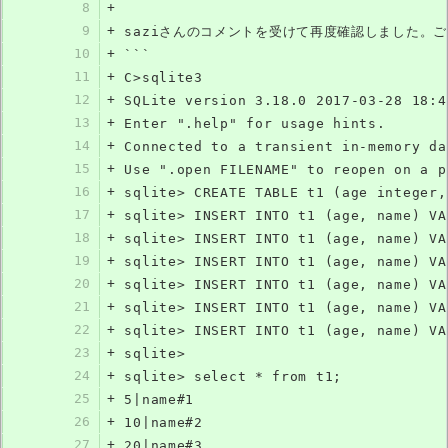
8
+
9
+
saziさんのコメントを受けて再度確認しました。
10
+
```
11
+
C>sqlite3
12
+
SQLite version 3.18.0 2017-03-28 18:4
13
+
Enter ".help" for usage hints.
14
+
Connected to a transient in-memory da
15
+
Use ".open FILENAME" to reopen on a p
16
+
sqlite> CREATE TABLE t1 (age integer,
17
+
sqlite> INSERT INTO t1 (age, name) VA
18
+
sqlite> INSERT INTO t1 (age, name) VA
19
+
sqlite> INSERT INTO t1 (age, name) VA
20
+
sqlite> INSERT INTO t1 (age, name) VA
21
+
sqlite> INSERT INTO t1 (age, name) VA
22
+
sqlite> INSERT INTO t1 (age, name) VA
23
+
sqlite>
24
+
sqlite> select * from t1;
25
+
5|name#1
26
+
10|name#2
27
+
20|name#3