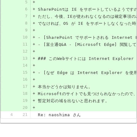
5
+
6
+
SharePointは IE をサポートしているよう
7
+
ただし、今後、IEが使われなくなるのは確定事項の
8
+
でなければ、OS が IE をサポートしなくなった
9
+
10
+
- [SharePoint でサポートされる Internet Expl
11
+
- [富士通Q&A - [Microsoft Edge] 閲覧し
12
+
13
+
### このWebサイトには Internet Explore
14
+
15
+
- [なぜ Edge は Internet Explorer を使用
16
+
17
+
本当かどうかは知りません。
18
+
Microsoftのサイトでも見つけられなかった
19
+
暫定対応の域を出ないと思われます。
20
+
4
21
Re: naoshima さん