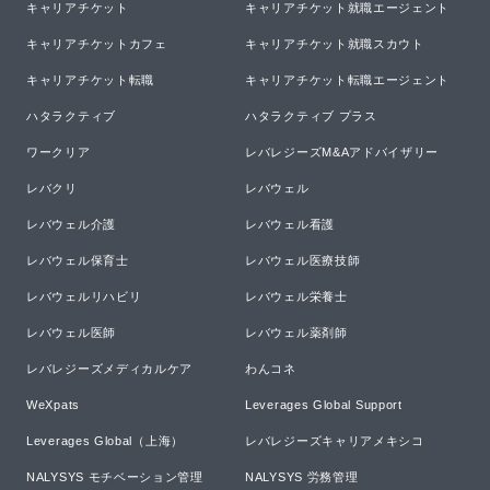
キャリアチケット
キャリアチケット就職エージェント
キャリアチケットカフェ
キャリアチケット就職スカウト
キャリアチケット転職
キャリアチケット転職エージェント
ハタラクティブ
ハタラクティブ プラス
ワークリア
レバレジーズM&Aアドバイザリー
レバクリ
レバウェル
レバウェル介護
レバウェル看護
レバウェル保育士
レバウェル医療技師
レバウェルリハビリ
レバウェル栄養士
レバウェル医師
レバウェル薬剤師
レバレジーズメディカルケア
わんコネ
WeXpats
Leverages Global Support
Leverages Global（上海）
レバレジーズキャリアメキシコ
NALYSYS モチベーション管理
NALYSYS 労務管理