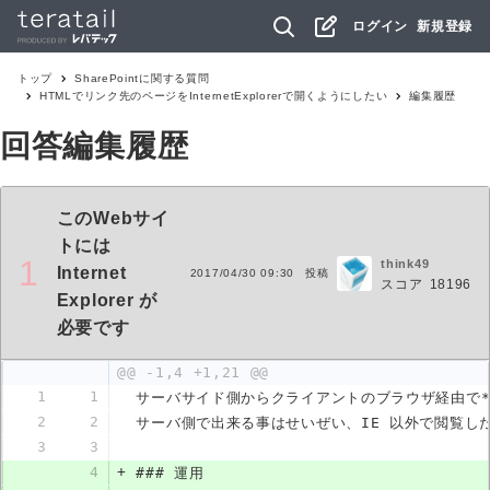
ログイン
新規登録
トップ
SharePoint
に関する質問
HTMLでリンク先のページをInternetExplorerで開くようにしたい
編集履歴
回答編集履歴
このWebサイ
トには
1
think49
Internet
2017/04/30 09:30
投稿
スコア
18196
Explorer が
必要です
@@ -1,4 +1,21 @@
1
1
サーバサイド側からクライアントのブラウザ経由で*
2
2
サーバ側で出来る事はせいぜい、IE 以外で閲覧し
3
3
4
+
### 運用