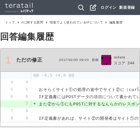
ログイン
新規登録
トップ
if
に関する質問
現場でよく使われているIFについて
編集履歴
回答編集履歴
1
redara
ただの修正
2017/02/03 09:03
投稿
スコア
344
@@ -4,5 +4,6 @@
4
4
5
5
おそらくサイト①の処理の途中でサイト②に（curl
6
6
IF定義書にはPOSTデータの項目について書かれて
7
+
また②から①にもPOSTに対するなんらかのレスポ
7
8
8
9
IF定義書があれば、サイト②の開発者はサイト①の