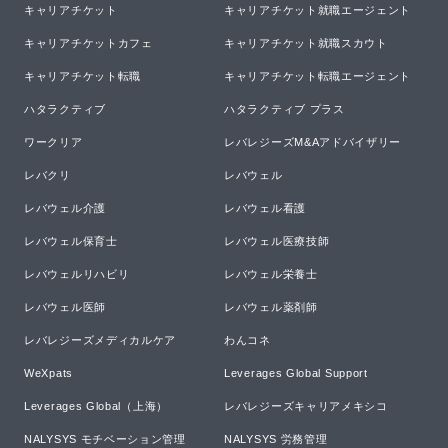
キャリアチケット
キャリアチケット就職エージェント
キャリアチケットカフェ
キャリアチケット就職スカウト
キャリアチケット転職
キャリアチケット転職エージェント
ハタラクティブ
ハタラクティブ プラス
ワークリア
レバレジーズM&Aアドバイザリー
レバクリ
レバウェル
レバウェル介護
レバウェル看護
レバウェル保育士
レバウェル医療技師
レバウェルリハビリ
レバウェル栄養士
レバウェル医師
レバウェル薬剤師
レバレジーズメディカルケア
わんコネ
WeXpats
Leverages Global Support
Leverages Global（上海）
レバレジーズキャリアメキシコ
NALYSYS モチベーション管理
NALYSYS 労務管理