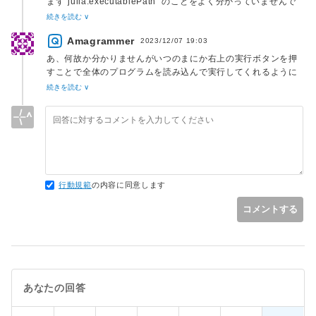
まず"julia.executablePath" のことをよく分かっていませんで
した。実行ファイルのフルパスを設定するわけじゃなかったん
続きを読む ∨
ですね。実行ファイル名だけでよかったのでしょう
Amagrammer
か？"julia.exe"を設定すると確かにShift+Enterでエラーが出な
2023/12/07 19:03
くなり、Julia REPL (v1.9.4)のターミナルが出るようにな
あ、何故か分かりませんがいつのまにか右上の実行ボタンを押
り、選択範囲だけの実行がされました。グラフもちゃんと出ま
すことで全体のプログラムを読み込んで実行してくれるように
す。ただ、Ctrl+Alt+Nの方では依然としてグラフは出てこない
なりました。ただ、ショトカのキーは分からず、Shift+Enter
続きを読む ∨
ですね。ただこちらはcmdから実行.jlファイルを起動している
での実行は依然選択したもののみとなっております。出来れば
からな気がしてきました。
Shift+Enterか何かのショトカでプログラムを実行させたいで
すがご存知でしたら教えていただけると幸いです。
グラフが出てきたのでかなり嬉しいのですが、ドラッグで選択
した範囲のみの実行を行うようで、そのため全選択をしてから
でないと全体を動かせないといった動きをしています。これは
正常なのでしょうか？出来れば右上の実行ボタンを押すことで
行動規範
の内容に同意します
REPLを起動させ、全体を動かしたいです。(本来の質問とは異
なる新しい質問なので新しく質問をした方がよかったでしょう
コメントする
か？初めてこのサイトを使ったので雰囲気があまり分かってい
ません)
あなたの回答