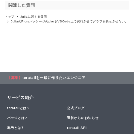
関連した質問
トップ
Julia
に関する質問
JuliaのPlotsパッケージのplotをVSCode上で実行させてグラフを表示させたい。
【募集】
teratailを一緒に作りたいエンジニア
サービス紹介
teratailとは？
公式ブログ
バッジとは?
運営からのお知らせ
称号とは?
teratail API