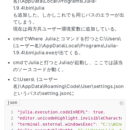
名)\AppData\Local\Programs\Julia-
1.9.4\bin\julia
も追加した。しかしこれでも同じパスのエラーが出
てしまう。
現在は両方共ユーザー環境変数に追加している。
cmdでWhere Juliaとコマンドを打つとC:\Users\
(ユーザー名)\AppData\Local\Programs\Julia-
1.9.4\bin\julia.exeが出てくる。
cmdでJuliaと打つとJuliaが起動し、ここでは該当
のソースコードが動く。
C:\Users\ (ユーザー
名)\AppData\Roaming\Code\User\settings.json
というパスのsetting.jsonに
json
1
"julia.execution.codeInREPL"
:
true
,
2
"editor.unicodeHighlight.invisibleCharacters
3
"terminal.external.windowsExec"
:
"C:\\Window