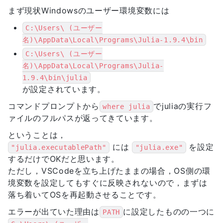
まず現状Windowsのユーザー環境変数には
C:\Users\ (ユーザー
名)\AppData\Local\Programs\Julia-1.9.4\bin
C:\Users\ (ユーザー
名)\AppData\Local\Programs\Julia-
1.9.4\bin\julia
が設定されています。
コマンドプロンプトから
でjuliaの実行フ
where julia
ァイルのフルパスが返ってきています。
ということは，
には
を設定
"julia.executablePath"
"julia.exe"
するだけでOKだと思います。
ただし，VSCodeを立ち上げたままの場合，OS側の環
境変数を設定してもすぐに反映されないので，まずは
落ち着いてOSを再起動させることです。
エラーが出ていた理由は
に設定したものの一つに
PATH