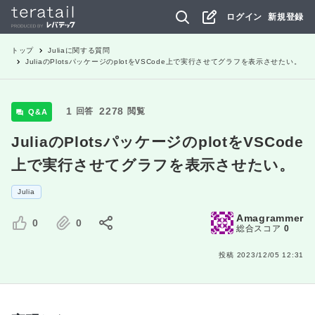
ログイン
新規登録
トップ
Julia
に関する質問
JuliaのPlotsパッケージのplotをVSCode上で実行させてグラフを表示させたい。
1
2278
回答
閲覧
Q&A
JuliaのPlotsパッケージのplotをVSCode
上で実行させてグラフを表示させたい。
Julia
Amagrammer
0
0
総合スコア
0
投稿
2023/12/05 12:31