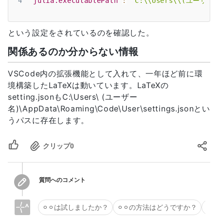
4
"julia.executablePath"
:
"C:\\Users\\(ユーザー名)
という設定をされているのを確認した。
関係あるのか分からない情報
VSCode内の拡張機能として入れて、一年ほど前に環
境構築したLaTeXは動いています。LaTeXの
setting.jsonもC:\Users\ (ユーザー
名)\AppData\Roaming\Code\User\settings.jsonとい
うパスに存在します。
クリップ
0
質問へのコメント
⚪︎⚪︎は試しましたか？
⚪︎⚪︎の方法はどうですか？
タ