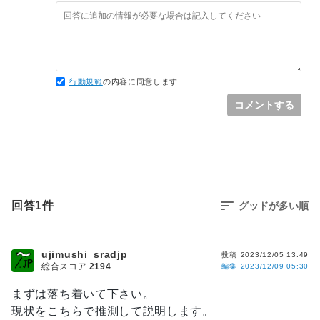
行動規範
の内容に同意します
コメントする
回答
1
件
グッドが多い順
ujimushi_sradjp
投稿
2023/12/05 13:49
総合スコア
2194
編集
2023/12/09 05:30
まずは落ち着いて下さい。
現状をこちらで推測して説明します。