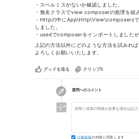
use Illuminate\Support\Facades\View;

・スペルミスがないか確認しました。
use Illuminate\Support\ServiceProvider
・無名クラスでview composerの処
・Httpの中にApp\Http\View\com
class HelloServiceProvider extends Se
しました。
{

・usedでcomposerをインポートしま
    /**

     * Register services.

上記の方法以外にどのような方法を試みれば
     */

よろしくお願いいたします。
    public function register()

    {

        //

グッドを送る
クリップ
0
    }

    /**

質問へのコメント
     * Bootstrap services.

     */

    public function boot()

    {

        View::composer(

            'hello.index',

行動規範
の内容に同意します