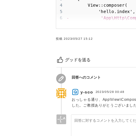
4
5
6
-
7
+
8
9
   }
投稿
2023/05/27 15:12
グッドを送る
回答へのコメント
y-sco
2023/05/28 00:48
おっしゃる通り、App\View\Co