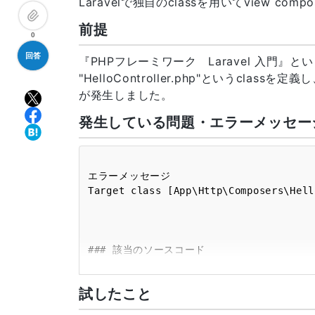
Laravelで独自のclassを用いてview com
前提
0
回答
『PHPフレーミワーク Laravel 入門』と
"HelloController.php"というclas
が発生しました。
発生している問題・エラーメッセー
エラーメッセージ

Target class [App\Http\Composers\Hell
### 該当のソースコード

"HelloServiceProvider.php"

<?php

試したこと
namespace App\Providers;
