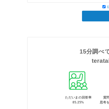
15分調べ
tera
ただいまの回答率
質
85
.
25
%
思考