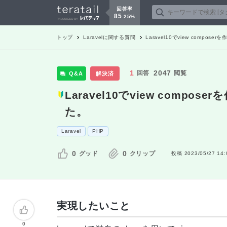
回答率
85
.
25
%
トップ
Laravel
に関する質問
Laravel10でview comp
1
2047
回答
閲覧
Q&A
解決済
Laravel10でview com
た。
Laravel
PHP
0
0
グッド
クリップ
投稿
2023/05/27 14:
実現したいこと
0