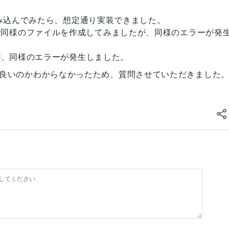
;

理を組み込んでみたら、想定通り実装できました。
posersで同様のファイルを作成してみましたが、同様のエラーが発
rviceProvider

したが、同様のエラーが発生しました。
良いのかわからなかったため、質問させていただきました