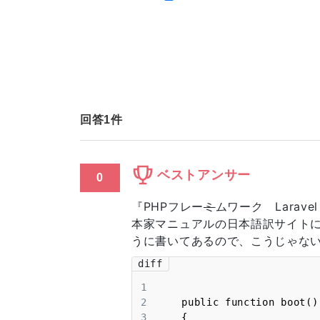
            'App\Http\Composers\HelloComposer'

        );

    }

}

"HelloComposer.php"

<?php

namespace App\Http\Composers;

回答
1
件
use Illuminate\View\View;

class HelloComposer

{

ベストアンサー
0
  public function compose(View $view)

  {

『PHPフレー
ミ
ムワーク Lara
    $view->with('view_message', 'this view is "'

本家マニュアルの日本語訳サイトには、Vie
      . $view->getName() . '"!!');

うに書いてあるので、こうじゃな
  }

}

diff
1
バージョン

2
PHP8.2.0

3