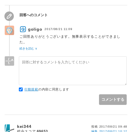
     echo '<div class="thumbnail-box" 
style="background-image:url(' . 
get_template_directory_uri() . '/images/no-
回答へのコメント
image.png);"></div>';

          }

goligo
2017/08/21 11:09
ご回答ありがとうございます。無事表示することができまし
た。
PHP基礎から学ぼうと思います。お手数をおかけしました。
続きを読む ∨
行動規範
の内容に同意します
コメントする
kei344
投稿
2017/08/21 09:48
総合スコア
69653
編集
2017/08/21 10:12