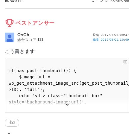
ベストアンサー
OsCh
投稿
2017/08/21 09:47
総合スコア
111
編集
2017/08/21 10:09
こう書きます
if(has_post_thumbnail()) {

    $image_url = 
wp_get_attachment_image_src(get_post_thumbnail_i
>ID), 'full');

    echo '<div class="thumbnail-box" 
style="background-image:url('. 
$image_url[0]. '"></div>';

} else {    

    echo '<div class="thumbnail-box" 
👍
3
style="background-image:url(' . 
get_template_directory_uri() . '/images/no-