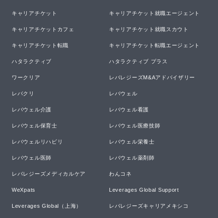
キャリアチケット
キャリアチケット就職エージェント
キャリアチケットカフェ
キャリアチケット就職スカウト
キャリアチケット転職
キャリアチケット転職エージェント
ハタラクティブ
ハタラクティブ プラス
ワークリア
レバレジーズM&Aアドバイザリー
レバクリ
レバウェル
レバウェル介護
レバウェル看護
レバウェル保育士
レバウェル医療技師
レバウェルリハビリ
レバウェル栄養士
レバウェル医師
レバウェル薬剤師
レバレジーズメディカルケア
わんコネ
WeXpats
Leverages Global Support
Leverages Global（上海）
レバレジーズキャリアメキシコ