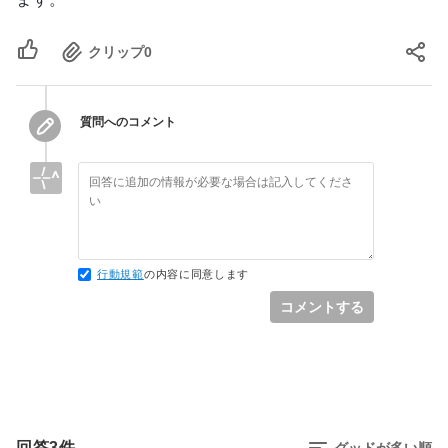
クリップ
0
質問へのコメント
行動規範
の内容に同意します
コメントする
回答
3
件
グッドが多い順