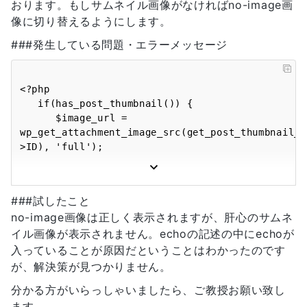
おります。もしサムネイル画像がなければno-image画
像に切り替えるようにします。
###発生している問題・エラーメッセージ
<?php

   if(has_post_thumbnail()) {

      $image_url = 
wp_get_attachment_image_src(get_post_thumbnail_i
>ID), 'full');

    echo '<div class="thumbnail-box" 
style="background-image:url(<?php echo 
###試したこと
$image[0]; ?>);"></div>';

no-image画像は正しく表示されますが、肝心のサムネ
       }  

イル画像が表示されません。echoの記述の中にechoが
    else {    

     echo '<div class="thumbnail-box" 
入っていることが原因だということはわかったのです
style="background-image:url(' . 
が、解決策が見つかりません。
get_template_directory_uri() . '/images/no-
分かる方がいらっしゃいましたら、ご教授お願い致し
image.png);"></div>';

ます。
          }
