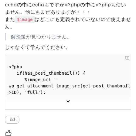
echoの中にechoもですが<?phpの中に<?phpも使い
ません。他にもまだありますが・・・
また
はどこにも定義されていないので使えませ
$image
ん。
解決策が見つかりません。
じゃなくて学んでください。
<?php

   if(has_post_thumbnail()) {

      $image_url = 
wp_get_attachment_image_src(get_post_thumbnail_i
>ID), 'full');

    echo '<div class="thumbnail-box" 
style="background-
image:url('.$image_url[0].')"></div>';

👍
2
       }  

    else {    
