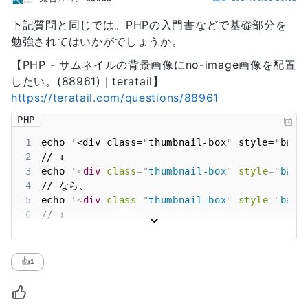
下記質問と同じでは。PHPの入門書などで基礎部分を
勉強されてはいかがでしょうか。
【PHP - サムネイルの背景画像にno-image画像を配置
したい。(88961)｜teratail】
https://teratail.com/questions/88961
PHP
1
echo '<div class="thumbnail-box" style="back
2
3
echo '
<
div
class
=
"
thumbnail-box
"
style
=
"
back
4
5
echo '
<
div
class
=
"
thumbnail-box
"
style
=
"
back
6
7
echo '
<
div
class
=
"
thumbnail-box
"
style
=
"
back
👍
1