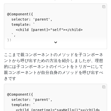
  `,

})

@Component({

export class Child {

  selector: 'parent',

  constructor(private parent: Parent) {

  template: `

  }

    <child [parent]="self"></child>

  `,

  sayHello() {

})

    this.parent.sayHello();

export class Parent {

  }

  self = this;

ここまで親コンポーネントのメソッドを子コンポーネ
ントから呼び出すための方法を紹介しましたが、理想
  sayHello() {

的には子コンポーネントのイベントをトリガーにして
    window.alert('Hello!');

  }

親コンポーネントが自分自身のメソッドを呼び出すべ
きです
@Component({

  selector: 'parent',

  template: `

    <child (greeting)="sayHello()"></child>
