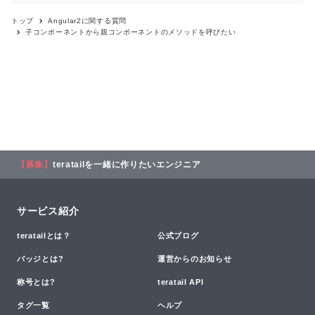
トップ
Angular2
に関する質問
子コンポーネントから親コンポーネントのメソッドを呼びたい
【募集】
teratailを一緒に作りたいエンジニア
サービス紹介
teratailとは？
公式ブログ
バッジとは?
運営からのお知らせ
称号とは?
teratail API
タグ一覧
ヘルプ