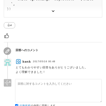
  `,

})

export class Parent {

  sayHello() {

    window.alert('Hello!');

👍
4
  }

}

@Component({

  selector: 'child',

回答へのコメント
  template: `

    <div>

kenk
2017/05/16 00:48
      <button 
とてもわかりやすい回答をありがとうございました。
(click)="sayHello()">Hello</button>

よく理解できました！
    </div>

  `,

})

export class Child {

  @Output() greeting = new EventEmitter();

  sayHello() {

行動規範
の内容に同意します