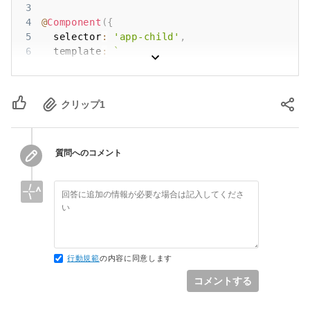
3
14
ngOnInit
(
)
{
4
@
Component
(
{
15
}
5
  selector
:
'app-child'
,
16
6
  template
:
`
17
public
sayHello
(
)
{
7
18
console
.
log
(
'Hello'
)
;
8
`
19
}
9
}
)
20
クリップ
1
10
export
class
ChildComponent
implements
OnIni
21
}
11
22
12
constructor
(
)
{
}
13
質問へのコメント
14
ngOnInit
(
)
{
15
}
16
17
onClick
(
)
{
18
// 何を書けば良いか？
19
}
20
}
行動規範
の内容に同意します
21
コメントする