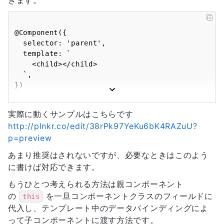
きます。
@Component({

  selector: 'parent',

  template: `

    <child></child>

  `,

})

export class Parent {

  sayHello() {

実際に動くサンプルはこちらです
    window.alert('Hello!');

http://plnkr.co/edit/38rPk97YeKu6bK4RAZuU?
  }

p=preview
}

あまり推奨はされないですが、必要なときはこのよう
@Component({

に書けば対応できます。
  selector: 'child',

  template: `

もうひとつ考えられる方法は親コンポーネント
    <div>

の
を一旦コンポーネントクラスのフィールドに
this
      <button 
代入し、テンプレート中のデータバインディングによ
(click)="sayHello()">Hello</button>

って子コンポーネントに渡す方法です。
    </div>
