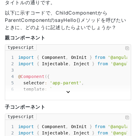
タイトルの通りです。
以下に示すコードで、ChildComponentから
ParentComponentのsayHello()メソッドを呼びたい
ときに、どのように記述したらよいでしょうか？
親コンポーネント
typescript
1
import
{
Component
,
OnInit
}
from
'@angular/
2
import
{
Injectable
,
Inject
}
from
'@angular
3
4
@
Component
(
{
5
  selector
:
'app-parent'
,
6
  template
:
`
7
8
`
子コンポーネント
9
}
)
10
export
class
ParentComponent
implements
OnIn
typescript
11
1
import
{
Component
,
OnInit
}
from
'@angular/
12
constructor
(
)
{
}
2
import
{
Injectable
,
Inject
}
from
'@angular
13