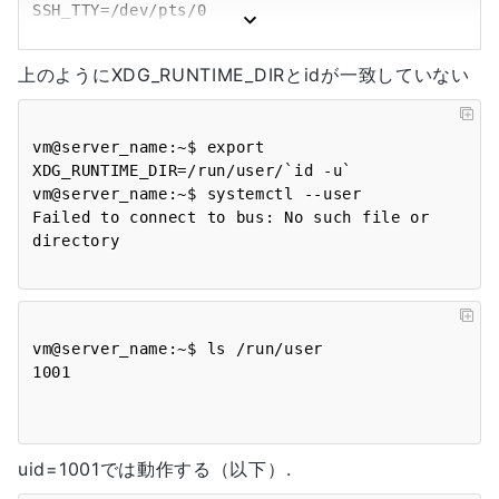
SSH_TTY=/dev/pts/0

USER=vm

LS_COLORS=(略)

上のようにXDG_RUNTIME_DIRとidが一致していない
LIBVIRT_DEFAULT_URI=qemu:///system

PATH=/usr/local/sbin:/usr/local/bin:/usr/sbin:/us
MAIL=/var/mail/vm

vm@server_name:~$ export 
PWD=/home/vm

XDG_RUNTIME_DIR=/run/user/`id -u`

EDITOR=vim

vm@server_name:~$ systemctl --user

LANG=en_US.UTF-8

Failed to connect to bus: No such file or 
HOME=/home/vm

SHLVL=2

LOGNAME=vm

SSH_CONNECTION=192.168.2.160 43476 
192.168.2.120 22

LESSOPEN=| /usr/bin/lesspipe %s

vm@server_name:~$ ls /run/user

XDG_RUNTIME_DIR=/run/user/1001

1001

LESSCLOSE=/usr/bin/lesspipe %s %s

_=/usr/bin/env

vm@server_name:~$ id

uid=1001では動作する（以下）.
uid=1002(vm) gid=1002(vm) 