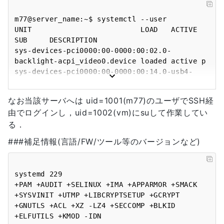
groups=1002(vm),27(sudo),121(libvirtd)

m77@server_name:~$ systemctl --user

UNIT                         LOAD   ACTIVE 
SUB     DESCRIPTION

sys-devices-pci0000:00-0000:00:02.0-
backlight-acpi_video0.device loaded active p

sys-devices-pci0000:00-0000:00:14.0-usb4-
4\x2d6-4\x2d6:1.0-host6-target6:0:0-6:0

なお当該サーバへは uid=1001(m77)のユーザでSSH経
由でログインし，uid=1002(vm)にsuして作業してい
る．
###補足情報(言語/FW/ツール等のバージョンなど)
systemd 229

+PAM +AUDIT +SELINUX +IMA +APPARMOR +SMACK 
+SYSVINIT +UTMP +LIBCRYPTSETUP +GCRYPT 
+GNUTLS +ACL +XZ -LZ4 +SECCOMP +BLKID 