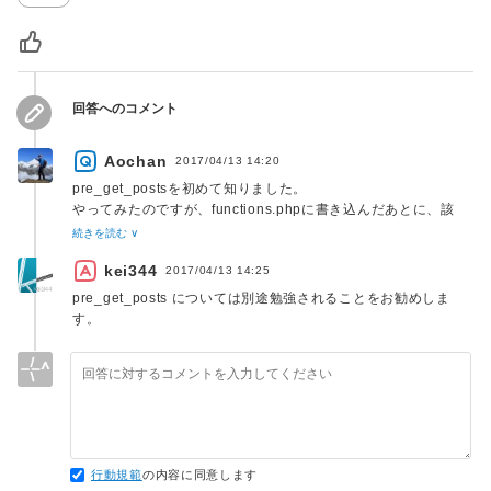
                            'total' => 
$the_query->max_num_pages

                        ) );

                        ?>

				 </div>

回答へのコメント
				<?php wp_reset_postdata(); 
Aochan
2017/04/13 14:20
pre_get_postsを初めて知りました。
やってみたのですが、functions.phpに書き込んだあとに、該
当ページのループのphpをどう書き換えればpre_get_postsで
続きを読む ∨
設定した内容で出せるのかがいまいちわかりませんでした。
kei344
また、別の方法にて自己解決できました。
2017/04/13 14:25
ご回答頂きありがとうございます。
pre_get_posts については別途勉強されることをお勧めしま
す。
行動規範
の内容に同意します