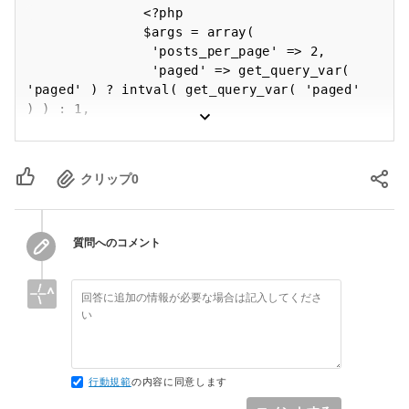
				<?php

				$args = array(

				 'posts_per_page' => 2,

				 'paged' => get_query_var( 
'paged' ) ? intval( get_query_var( 'paged' 
) ) : 1,

				 'orderby' => 'post_date',

				 'order' => 'DESC',

				 'post_type' => 'post',

クリップ
0
				 'post_status' => 'publish'

				);

				$the_query = new 
WP_Query($args);

質問へのコメント
				if ( $the_query->have_posts() 
) :

				 while ( $the_query-
>have_posts() ) : $the_query->the_post();

				?>

                <div class="media_info">

                    <iframe 
行動規範
の内容に同意します
src="https://www.youtube.com/embed/<?php 