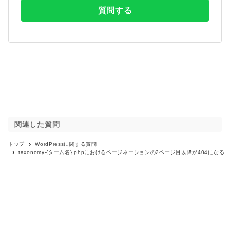
質問する
関連した質問
トップ
WordPress
に関する質問
taxonomy-{ターム名}.phpにおけるページネーションの2ページ目以降が404になる