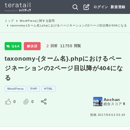
ログイン
新規登録
トップ
WordPress
に関する質問
taxonomy-{ターム名}.phpにおけるページネーションの2ページ目以降が404になる
2
11755
回答
閲覧
Q&A
解決済
taxonomy-{ターム名}.phpにおけるペー
ジネーションの2ページ目以降が404にな
る
WordPress
PHP
HTML
Aochan
0
0
総合スコア
9
投稿
2017/04/13 03:43