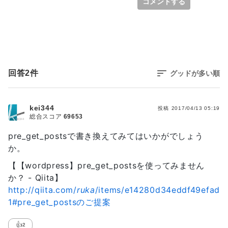
コメントする
the_field('media_youtube'); ?>" 
frameborder="0" allowfullscreen></iframe>

                </div>

                <?php endwhile; endif;?>

                <div class="clrfx"></div>

				 <div id="pagenation">

                        <?php

回答
2
件
グッドが多い順
                        $big = 999999999; 
// need an unlikely integer

kei344
投稿
2017/04/13 05:19
                        echo 
総合スコア
69653
paginate_links( array(

                            'base' => 
pre_get_postsで書き換えてみてはいかがでしょう
str_replace( $big, '%#%', esc_url( 
か。
get_pagenum_link( $big ) ) ),

                            'format' => '?
【【wordpress】pre_get_postsを使ってみません
paged=%#%',

か？ - Qiita】
	                        'prev_next' => 
http://qiita.com/
ruka
/items/e14280d34eddf49efad
False,

1#pre_get_postsのご提案
                            'current' => 
max( 1, get_query_var('paged') ),

👍
2