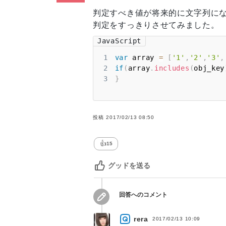
判定すべき値が将来的に文字列に
判定をすっきりさせてみました。
JavaScript
1
var
 array 
=
[
'1'
,
'2'
,
'3'
,
2
if
(
array
.
includes
(
obj_key
3
}
投稿
2017/02/13 08:50
👍
15
グッドを送る
回答へのコメント
rera
2017/02/13 10:09