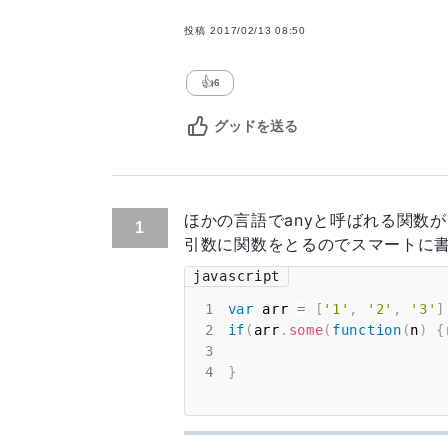
投稿
2017/02/13 08:50
👍
6
グッドを送る
ほかの言語でanyと呼ばれる関数が
1
引数に関数をとるのでスマートに
javascript
1
var
 arr 
=
[
'1'
,
'2'
,
'3'
]
2
if
(
arr
.
some
(
function
(
n
)
{
3
4
}