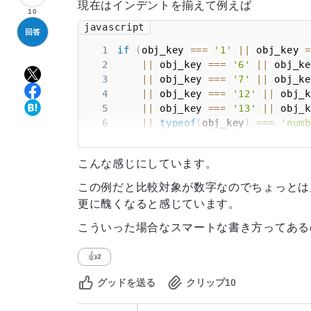
現在はインデントを揃えて例えば
10
javascript
回答
1
if
(
obj_key 
===
'1'
||
 obj_key 
=
2
||
 obj_key 
===
'6'
||
 obj_ke
3
||
 obj_key 
===
'7'
||
 obj_ke
4
||
 obj_key 
===
'12'
||
 obj_k
5
||
 obj_key 
===
'13'
||
 obj_k
6
||
typeof
(
obj_key
)
===
'numb
こんな感じにしています。
この例だと比較対象が数字なのでちょっとは
更に醜くなると感じています。
こういった場合なスマートな書き方ってある
👍
2
グッドを送る
クリップ
10