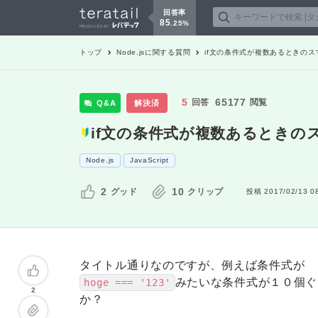
回答率
85
.
25
%
トップ
Node.js
に関する質問
if文の条件式が複数あるときの
5
65177
回答
閲覧
Q&A
解決済
if文の条件式が複数あるときの
Node.js
JavaScript
2
10
グッド
クリップ
投稿
2017/02/13 0
タイトル通りなのですが、例えば条件式が
みたいな条件式が１０個ぐ
hoge === '123'
2
か？