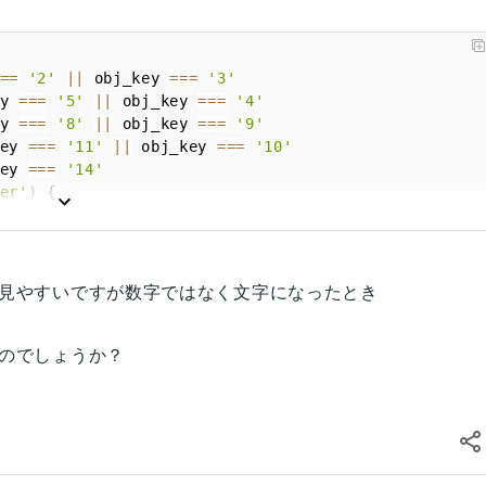
==
'2'
||
 obj_key 
===
'3'
y 
===
'5'
||
 obj_key 
===
'4'
y 
===
'8'
||
 obj_key 
===
'9'
ey 
===
'11'
||
 obj_key 
===
'10'
ey 
===
'14'
er'
)
{
見やすいですが数字ではなく文字になったとき
のでしょうか？