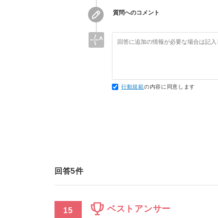
質問へのコメント
行動規範
の内容に同意します
回答
5
件
ベストアンサー
15