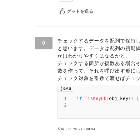
グッドを送る
チェックするデータを配列で保持
0
と思います。データは配列の初期
かはわかりやすくはなるかと。
チェックする箇所が複数ある場合
数を作って、それを呼び出す形に
チェック対象を引数で渡せばチェ
java
1
if
(
isKeyOk
(
obj_key
)
)
{
2
投稿
2017/02/13 08:54