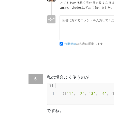
とてもわかり易く見た目も良くなり
array.includesは初めて知りまし
行動規範
の内容に同意します
私の場合よく使うのが
6
js
1
if
(
[
'1'
,
'2'
,
'3'
,
'4'
,
(
ですね。