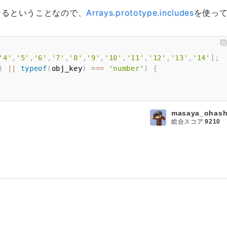
なるということなので、
Arrays.prototype.includes
を使っ
'4'
,
'5'
,
'6'
,
'7'
,
'8'
,
'9'
,
'10'
,
'11'
,
'12'
,
'13'
,
'14'
]
;
)
||
typeof
(
obj_key
)
===
'number'
)
{
masaya_ohash
総合スコア
9210