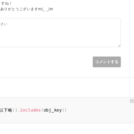
ますね！
た。ありがとうございますm(_ _)m
コメントする
以下略
)
]
.
includes
(
obj_key
)
)