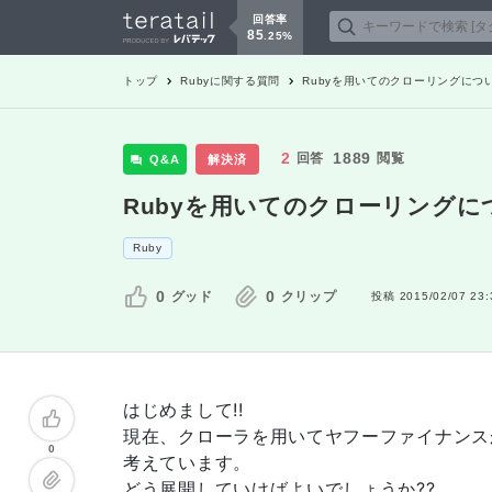
回答率
85
.
25
%
トップ
Ruby
に関する質問
Rubyを用いてのクローリングにつ
2
1889
回答
閲覧
Q&A
解決済
Rubyを用いてのクローリングに
Ruby
0
0
グッド
クリップ
投稿
2015/02/07 23:
はじめまして!!
現在、クローラを用いてヤフーファイナンスか
0
考えています。
どう展開していけばよいでしょうか??