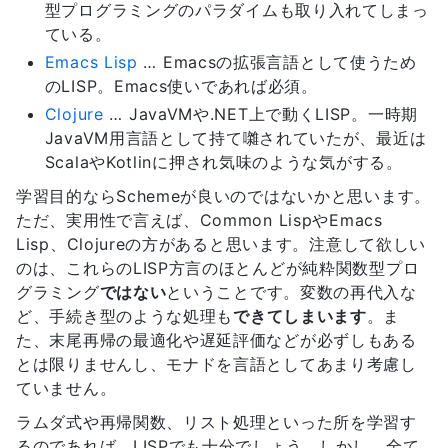
型プログラミングのパラダイムも取り入れてしまっ
ている。
Emacs Lisp
… Emacsの拡張言語として使うため
のLISP。Emacs使いであれば必須。
Clojure
… JavaVMや.NET上で動くLISP。一時期
JavaVM用言語として持て囃されていたが、最近は
ScalaやKotlinに押され気味のような気がする。
学習目的ならSchemeが良いのではないかと思います。
ただ、実用性で言えば、Common LispやEmacs
Lisp、Clojureの方があると思います。注意して欲しい
のは、これらのLISP方言のほとんどが純粋関数型プロ
グラミング
ではない
ということです。変数の再代入な
ど、手続き型のような処理も
できてしまいます
。ま
た、末尾再帰の最適化や遅延評価などが必ずしもある
とは限りませんし、モナドを言語としてあまり考慮し
ていません。
ラムダ式や再帰関数、リスト処理といった所を学習す
るのであれば、LISPでも十分でしょう。しかし、全て