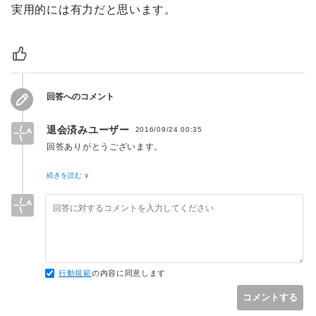
実用的には有力だと思います。
回答へのコメント
退会済みユーザー
2016/09/24 00:35
回答ありがとうございます。
Clojureも面白そうですね。
続きを読む ∨
純粋関数型は、魅力的にうつりますね。
どちらにするか、悩ましいです。
行動規範
の内容に同意します
コメントする