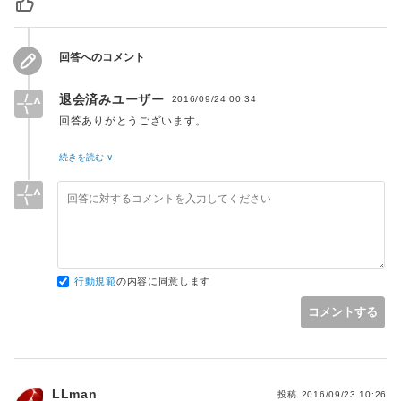
回答へのコメント
退会済みユーザー
2016/09/24 00:34
回答ありがとうございます。
なるほどです。Lispの方が、実用例が多いのですね。
続きを読む ∨
Haskellの関数型の性質が強いというのも魅力的ですね。
行動規範
の内容に同意します
コメントする
LLman
投稿
2016/09/23 10:26