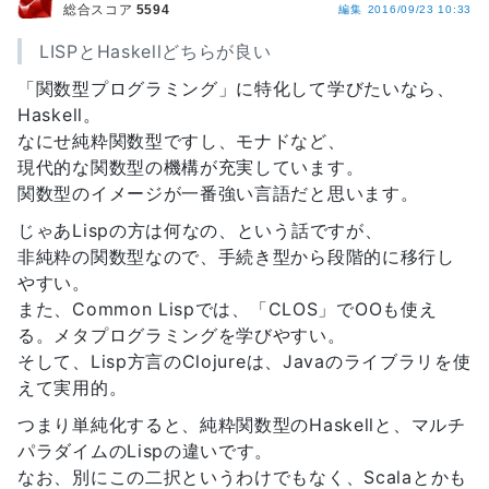
総合スコア
5594
編集
2016/09/23 10:33
LISPとHaskellどちらが良い
「関数型プログラミング」に特化して学びたいなら、
Haskell。
なにせ純粋関数型ですし、モナドなど、
現代的な関数型の機構が充実しています。
関数型のイメージが一番強い言語だと思います。
じゃあLispの方は何なの、という話ですが、
非純粋の関数型なので、手続き型から段階的に移行し
やすい。
また、Common Lispでは、「CLOS」でOOも使え
る。メタプログラミングを学びやすい。
そして、Lisp方言のClojureは、Javaのライブラリを使
えて実用的。
つまり単純化すると、純粋関数型のHaskellと、マルチ
パラダイムのLispの違いです。
なお、別にこの二択というわけでもなく、Scalaとかも