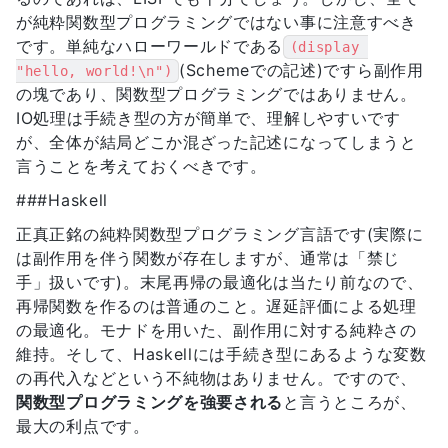
が純粋関数型プログラミングではない事に注意すべき
です。単純なハローワールドである
(display 
(Schemeでの記述)ですら副作用
"hello, world!\n")
の塊であり、関数型プログラミングではありません。
IO処理は手続き型の方が簡単で、理解しやすいです
が、全体が結局どこか混ざった記述になってしまうと
言うことを考えておくべきです。
###Haskell
正真正銘の純粋関数型プログラミング言語です(実際に
は副作用を伴う関数が存在しますが、通常は「禁じ
手」扱いです)。末尾再帰の最適化は当たり前なので、
再帰関数を作るのは普通のこと。遅延評価による処理
の最適化。モナドを用いた、副作用に対する純粋さの
維持。そして、Haskellには手続き型にあるような変数
の再代入などという不純物はありません。ですので、
関数型プログラミングを強要される
と言うところが、
最大の利点です。