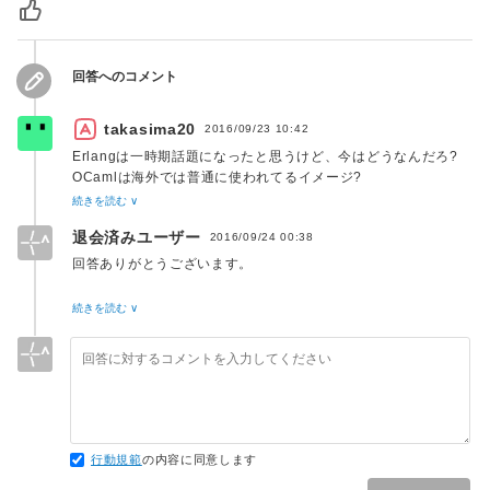
回答へのコメント
takasima20
2016/09/23 10:42
Erlangは一時期話題になったと思うけど、今はどうなんだろ?
OCamlは海外では普通に使われてるイメージ?
Scalaは(自分の中で)ハイブリッドってイメージが強いかな
続きを読む ∨
退会済みユーザー
2016/09/24 00:38
回答ありがとうございます。
Lispがオススメですか。うーん、Lispから関数型を勉強するの
続きを読む ∨
もアリかも知れません。
ありがとうございました。
行動規範
の内容に同意します