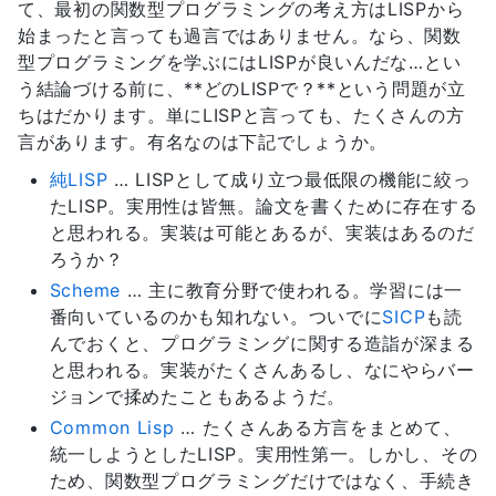
て、最初の関数型プログラミングの考え方はLISPから
始まったと言っても過言ではありません。なら、関数
型プログラミングを学ぶにはLISPが良いんだな…とい
う結論づける前に、**どのLISPで？**という問題が立
ちはだかります。単にLISPと言っても、たくさんの方
言があります。有名なのは下記でしょうか。
純LISP
… LISPとして成り立つ最低限の機能に絞っ
たLISP。実用性は皆無。論文を書くために存在する
と思われる。実装は可能とあるが、実装はあるのだ
ろうか？
Scheme
… 主に教育分野で使われる。学習には一
番向いているのかも知れない。ついでに
SICP
も読
んでおくと、プログラミングに関する造詣が深まる
と思われる。実装がたくさんあるし、なにやらバー
ジョンで揉めたこともあるようだ。
Common Lisp
… たくさんある方言をまとめて、
統一しようとしたLISP。実用性第一。しかし、その
ため、関数型プログラミングだけではなく、手続き