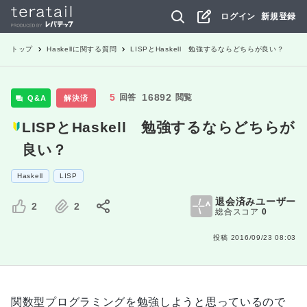
ログイン
新規登録
トップ
Haskell
に関する質問
LISPとHaskell 勉強するならどちらが良い？
5
16892
回答
閲覧
Q&A
解決済
LISPとHaskell 勉強するならどちらが
良い？
Haskell
LISP
退会済みユーザー
2
2
総合スコア
0
投稿
2016/09/23 08:03
関数型プログラミングを勉強しようと思っているので