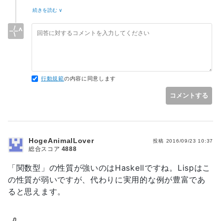
最初は、Scalaを勉強しようと思っていたのですが、調べてい
続きを読む ∨
たら、純粋な関数型言語として、LISPとHaskellがでてきたの
で、そちらを勉強しようかと思ったのですが、どちらが良い
か、よくわからなくて…。それで、質問させて頂きました。
行動規範
の内容に同意します
コメントする
HogeAnimalLover
投稿
2016/09/23 10:37
総合スコア
4888
「関数型」の性質が強いのはHaskellですね。Lispはこ
の性質が弱いですが、代わりに実用的な例が豊富であ
ると思えます。