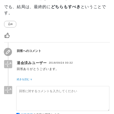
でも、結局は、最終的に
どちらもすべき
ということで
す。
👍
6
回答へのコメント
退会済みユーザー
2016/09/24 00:32
回答ありがとうございます。
うーん、悩ましいですね。どちらも勉強してみたくなりまし
続きを読む ∨
た。
回答を読んでいたら、どちらから勉強するか、余計に悩ましい
です。
でも、両方やるのが面白そうなので、どちらからやるか決め
て、両方学んでみたいと思います。