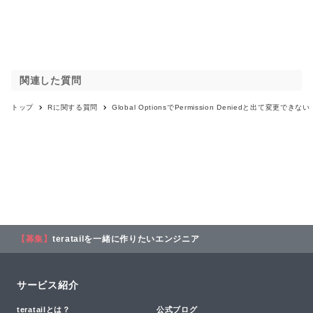
関連した質問
トップ
R
に関する質問
Global OptionsでPermission Deniedと出て変更できない
【募集】
teratailを一緒に作りたいエンジニア
サービス紹介
teratailとは？
公式ブログ