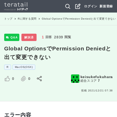
ログイン
新規登録
トップ
R
に関する質問
Global OptionsでPermission Deniedと出て変更できない
1
2839
回答
閲覧
Q&A
解決済
Global OptionsでPermission Deniedと
出て変更できない
R
MacOS(OSX)
keisukefukuhara
0
0
総合スコア
7
投稿
2021/12/21 07:38
エラー内容