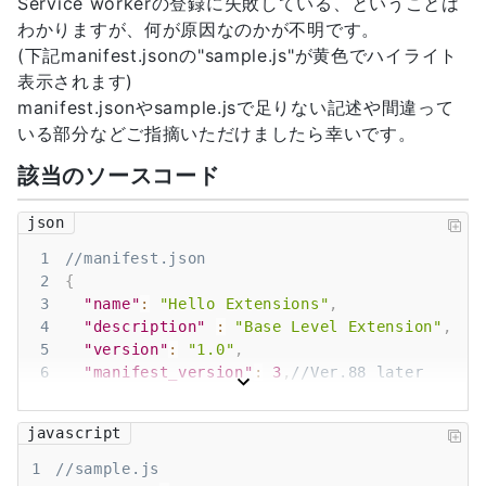
Service workerの登録に失敗している、ということは
わかりますが、何が原因なのかが不明です。
(下記manifest.jsonの"sample.js"が黄色でハイライト
表示されます)
manifest.jsonやsample.jsで足りない記述や間違って
いる部分などご指摘いただけましたら幸いです。
該当のソースコード
json
1
//manifest.json
2
{
3
"name"
:
"Hello Extensions"
,
4
"description"
:
"Base Level Extension"
,
5
"version"
:
"1.0"
,
6
"manifest_version"
:
3
,
//Ver.88 later
7
"permissions"
:
[
8
"activeTab"
javascript
9
]
,
10
"action"
:
{
1
//sample.js