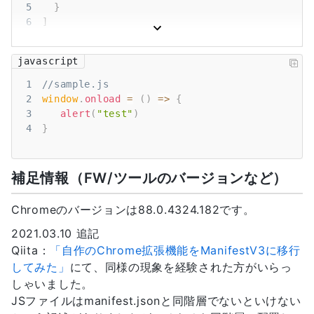
5
}
6
]
javascript
1
//sample.js
2
window
.
onload
=
(
)
=>
{
3
alert
(
"test"
)
4
}
補足情報（FW/ツールのバージョンなど）
Chromeのバージョンは88.0.4324.182です。
2021.03.10 追記
Qiita：
「自作のChrome拡張機能をManifestV3に移行
してみた」
にて、同様の現象を経験された方がいらっ
しゃいました。
JSファイルはmanifest.jsonと同階層でないといけない