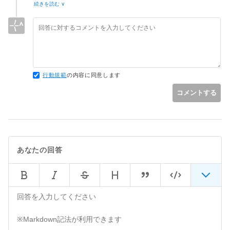
> これは単に、サービスワーカーではDOMにアクセスできな
続きを読む ∨
いためだと思います。
ありがとうございます。
確かに、DOMアクセスが原因でエラーが出ていたようです。
エラーは出なくなりましたが、ログも吐きませんでした。
まぁ、ひとまず先へ進むことができるようになったので良しと
しよう、
行動規範
の内容に同意します
そう自分に言い聞かせています。
コメントする
あとはマニフェストの設定やServise worlerについて少しずつ
調べていこうと思います。
あなたの回答