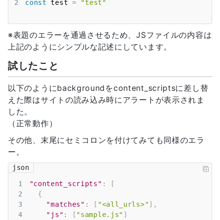
11
"default_icon"
:
"icon_32.png"
2
const
 test 
=
"test"
12
}
,
13
"icons"
:
{
14
"16"
:
"icon_16.png"
,
※表題のエラーを通過させるため、JSファイルの内容は
15
"32"
:
"icon_32.png"
,
上記のようにシンプルな記述にしています。
16
"48"
:
"icon_48.png"
,
17
"128"
:
"icon_128.png"
試したこと
18
}
,
19
"background"
:
{
以下のようにbackgroundをcontent_scriptsに差し替
20
"service_worker"
:
"sample.js"
えた際はサイトの読み込み時にアラートが表示されま
21
}
した。
22
}
（正常動作）
その他、末尾にセミコロンを付けてみても同様のエラ
ー。
json
1
"content_scripts"
:
[
2
{
3
"matches"
:
[
"<all_urls>"
]
,
4
"js"
:
[
"sample.js"
]