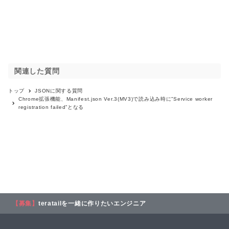
関連した質問
トップ
JSON
に関する質問
Chrome拡張機能、Manifest.json Ver.3(MV3)で読み込み時に”Service worker
registration failed”となる
【募集】
teratailを一緒に作りたいエンジニア