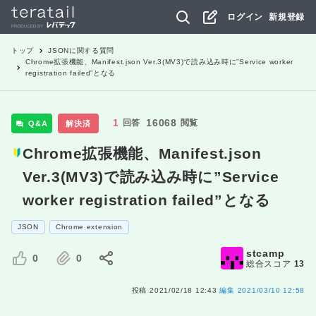
ログイン
新規登録
トップ
JSON
に関する質問
Chrome拡張機能、Manifest.json Ver.3(MV3)で読み込み時に”Service worker
registration failed”となる
1
16068
回答
閲覧
Q&A
解決済
Chrome拡張機能、Manifest.json
Ver.3(MV3)で読み込み時に”Service
worker registration failed”となる
JSON
Chrome extension
stcamp
0
0
総合スコア
13
投稿
2021/02/18 12:43
編集
2021/03/10 12:58