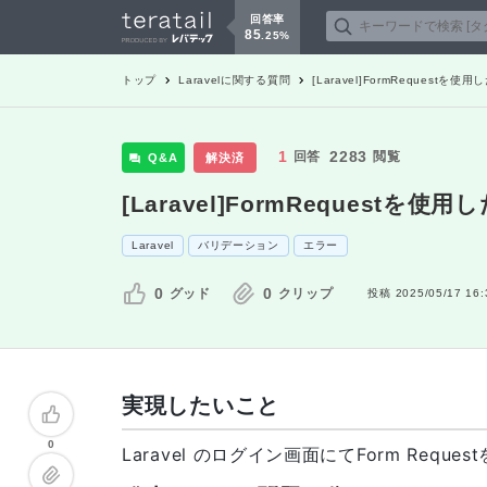
回答率
85
.
25
%
トップ
Laravel
に関する質問
[Laravel]FormReques
1
2283
回答
閲覧
Q&A
解決済
[Laravel]FormReques
Laravel
バリデーション
エラー
0
0
グッド
クリップ
投稿
2025/05/17 16:
実現したいこと
0
Laravel のログイン画面にてForm Re