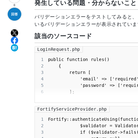
発生している問題・分からないこと
0
回答
バリデーションエラーをテストしてみると、どうやらF
いるバリデーションエラーが表示されていま
該当のソースコード
LoginRequest.php
1
2
3
4
5
6
7
8
FortifyServiceProvider.php
9
10
1
11
2
12
3
13