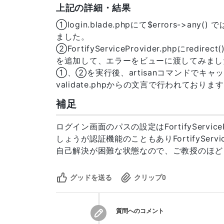
16
上記の詳細・結果
17
18
①login.blade.phpにて$errors->any(
19
ました。
20
②FortifyServiceProvider.phpにredirect()-
21
を追加して、エラーをビューに渡してみまし
22
①、②を実行後、artisanコマンドでキ
23
validate.phpからの文言で行われておりま
24
25
補足
26
27
ログイン画面のパスの設定はFortifyServic
28
            </div>
しょうが認証機能のこともありFortifyServi
自己解決が困難な状態なので、ご教授のほど
グッドを送る
クリップ
0
質問へのコメント