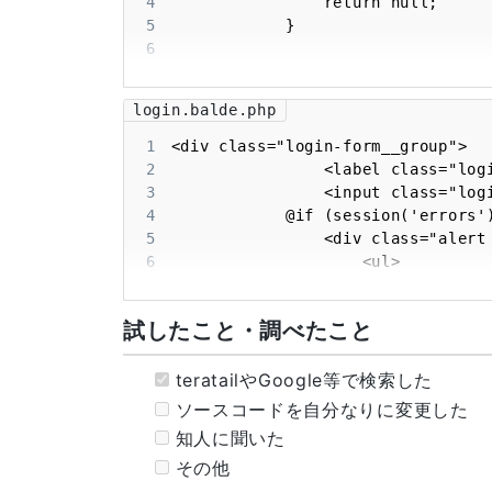
4
14
5
15
6
16
7
17
    }
8
login.balde.php
9
10
1
11
2
12
        });
3
4
5
6
7
8
試したこと・調べたこと
9
10
11
teratailやGoogle等で検索した
12
ソースコードを自分なりに変更した
13
知人に聞いた
14
その他
15