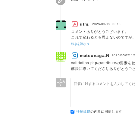
16
}
17
utm.
2025/05/19 00:13
コメントありがとうございます。
これで変わるとも思えないのですが
以下リンクのカスタム属性値の指定にあ
続きを読む ∨
https://readouble.com/laravel/11.
matsunaga.N
2025/05/22 1
validation.phpのattrib
解決に導いてくださりありがとうご
行動規範
の内容に同意します