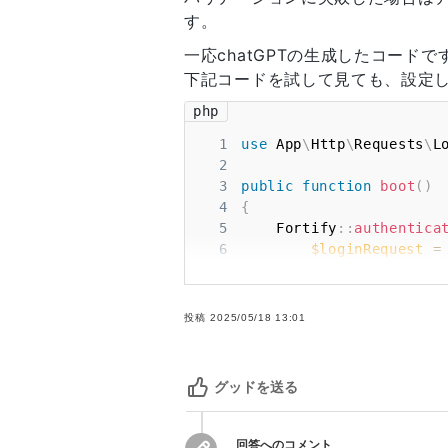
す。
一応chatGPTの生成したコード
下記コードを試して見ても、設定
php
1
use
App
\
Http
\
Requests
\
L
2
3
public
function
boot
(
)
4
{
5
Fortify
::
authentica
6
$loginRequest
=
7
$loginRequest
->
8
$loginRequest
->
9
投稿
2025/05/18 13:01
10
$user
=
User
::
w
11
12
if
(
$user
&&
Ha
グッドを送る
13
return
$use
14
}
15
}
)
;
回答へのコメント