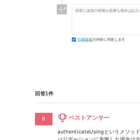
行動規範
の内容に同意します
回答
1
件
ベストアンサー
0
authenticateUsingとい
バリデーションに失敗した場合はデ