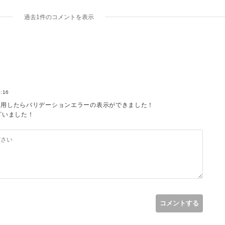
過去1件のコメントを表示
、
るように、フォーム名と関連付けを行ってから、:attributeで要素名を埋め
x/ja/validation.html#manual-customizing-the-error-messages
2:16
uteの要素を使用したらバリデーションエラーの表示ができました！
ざいました！
コメントする