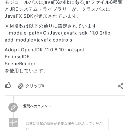
モジュールパスにjavaFXのlibにあるjarファイル8種類
26
17
27
とJREシステム・ライブラリーが、クラスパスに
18
28
JavaFX SDKが追加されています。
19
29
20
ＶＭ引数は以下の通りに設定されています
30
21
--module-path=C:\Java\javafx-sdk-11.0.2\lib--
31
22
32
add-module=javafx.controls
23
33
24
Adopt OpenJDK-11.0.8.10-hotspot
34
25
EclipseIDE
35
26
SceneBuilder
36
27
を使用しています。
28
29
30
クリップ
0
31
32
33
質問へのコメント
34
35
36
37