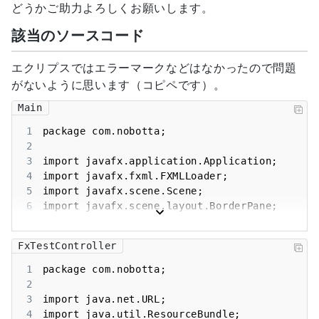
どうかご助力よろしくお願いします。
該当のソースコード
エクリプスではエラーマークなどはなかったので問題
がないように思います（コピペです）。
Main
1
2
3
4
5
6
7
8
FxTestController
9
10
1
11
2
12
3
13
4