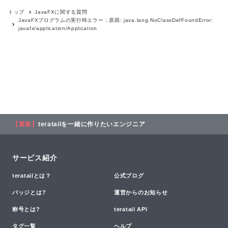
トップ
JavaFX
に関する質問
JavaFXプログラムの実行時エラー：原因: java.lang.NoClassDefFoundError:
javafx/application/Application
【募集】
teratailを一緒に作りたいエンジニア
サービス紹介
teratailとは？
公式ブログ
バッジとは?
運営からのお知らせ
称号とは?
teratail API
タグ一覧
ヘルプ