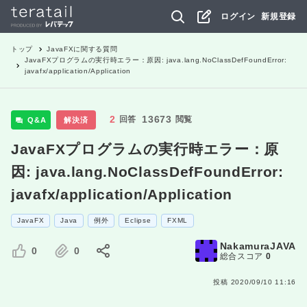
ログイン
新規登録
トップ
JavaFX
に関する質問
JavaFXプログラムの実行時エラー：原因: java.lang.NoClassDefFoundError:
javafx/application/Application
2
13673
回答
閲覧
Q&A
解決済
JavaFXプログラムの実行時エラー：原
因: java.lang.NoClassDefFoundError:
javafx/application/Application
JavaFX
Java
例外
Eclipse
FXML
NakamuraJAVA
0
0
総合スコア
0
投稿
2020/09/10 11:16