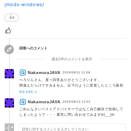
jmods-windows/
👍
1
回答へのコメント
過去2件のコメントを表示
NakamuraJAVA
2020/09/11 12:08
ぺろりんさん、度々回答ありがとうございます。
間違えだらけですみません、以下のように変更したところ最初
のエラーはなくなりました！
続きを読む ∨
> --module-path=C:\Java\javafx-jmods-11.0.2 --add-
NakamuraJAVA
modules=javafx.controls.jmod
2020/09/13 13:32
ですがまたエラーが出てしまい実行できませんでした。
ごめんなさいベストアドバイサーではなく自己解決で投稿して
> Error occurred during initialization of boot layer
しまったようで・・・運営に問い合わせてみますm(__)m
> java.lang.module.FindException: Module
javafx.controls.jmod not found
VM引数の勉強になりました、ありがとうございます！