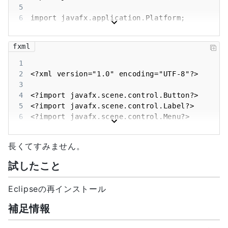
14
5
15
6
16
7
17
8
fxml
18
9
19
10
1
20
11
2
21
12
3
22
13
4
23
14
5
24
15
6
25
16
7
26
17
8
27
長くてすみません。
18
9
28
19
10
試したこと
20
11
21
12
Eclipseの再インストール
22
13
23
14
補足情報
24
15
25
16