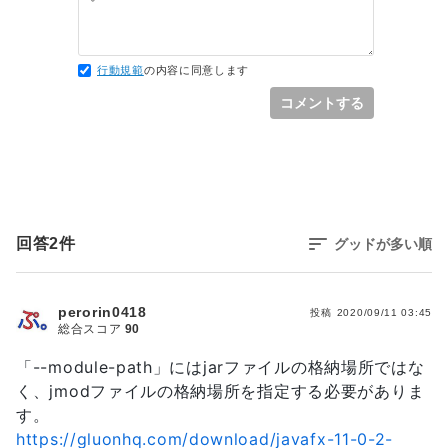
38
39
40
41
行動規範
の内容に同意します
42
コメントする
43
44
45
46
47
48
49
回答
2
件
グッドが多い順
50
51
52
perorin0418
投稿
2020/09/11 03:45
53
総合スコア
90
54
55
「--module-path」にはjarファイルの格納場所ではな
56
く、jmodファイルの格納場所を指定する必要がありま
57
す。
58
https://gluonhq.com/download/javafx-11-0-2-