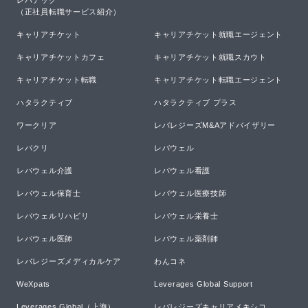
レバテック

（正社員転職サービス紹介）
キャリアチケット
キャリアチケット就職エージェント
キャリアチケットカフェ
キャリアチケット就職スカウト
キャリアチケット転職
キャリアチケット転職エージェント
ハタラクティブ
ハタラクティブ プラス
ワークリア
レバレジーズM&Aアドバイザリー
レバクリ
レバウェル
レバウェル介護
レバウェル看護
レバウェル保育士
レバウェル医療技師
レバウェルリハビリ
レバウェル栄養士
レバウェル医師
レバウェル薬剤師
レバレジーズメディカルケア
わんコネ
WeXpats
Leverages Global Support
Leverages Global（上海）
レバレジーズキャリアメキシコ