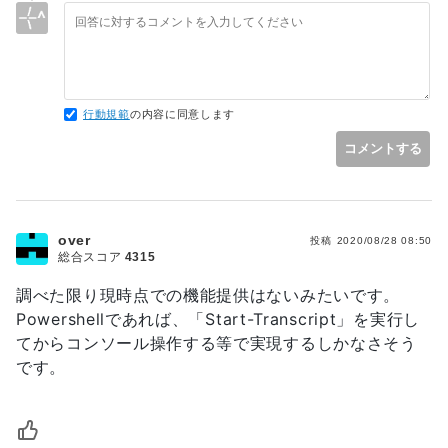
イシュークローズの際にも、あーだーこーだあったのですが、
最終的には screen のハードコピーを保存するという機能でリ
リースされました。
一部では、私と同様の機能（ターミナル起動時から screen 出
力バッファをストリーム的にファイルに出力する）を求める意
見もあったのですが、ロギング（バッファを出力する）は別イ
行動規範
の内容に同意します
https://github.com/microsoft/terminal/issues/9700
コメントする
over
投稿
2020/08/28 08:50
総合スコア
4315
調べた限り現時点での機能提供はないみたいです。
Powershellであれば、「Start-Transcript」を実行し
てからコンソール操作する等で実現するしかなさそう
です。