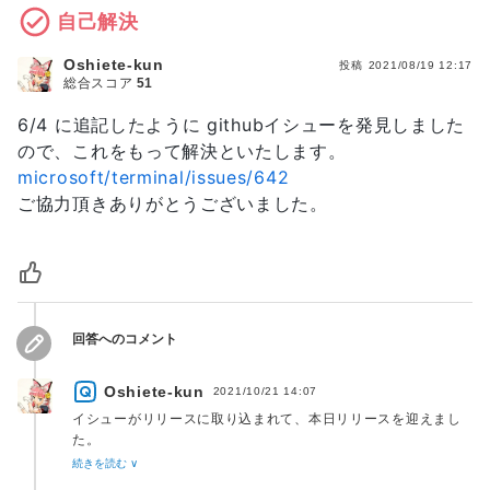
自己解決
Oshiete-kun
投稿
2021/08/19 12:17
総合スコア
51
6/4 に追記したように githubイシューを発見しました
ので、これをもって解決といたします。
microsoft/terminal/issues/642
ご協力頂きありがとうございました。
回答へのコメント
Oshiete-kun
2021/10/21 14:07
イシューがリリースに取り込まれて、本日リリースを迎えまし
https://github.com/microsoft/terminal/pull/11062
続きを読む ∨