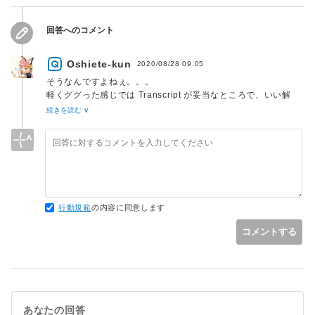
回答へのコメント
Oshiete-kun
2020/08/28 09:05
そうなんですよねぇ。。。
軽くググった感じでは Transcript が妥当なところで、いい解
決策が見つからなかったので質問させて頂きました。
続きを読む ∨
Windows Terminal でコンソールログが取れれば、かなり良い
ソリューションになったのですが、今のところ出来ないという
ことなのですねぇ...。
とりあえず、PowerShell に関しては、グループポリシーでロ
グ出力を自動化というか強制することが出来るようなので、現
行動規範
の内容に同意します
https://level69.net/archives/24861
```
コメントする
グループポリシー [ユーザーの構成>管理用テンプレート
>Windows PowerShell]を開きます。
「PowerShell トランスクリプションを有効にする」を開き
「有効」変更します。
また、出力先を入力します。
```
あなたの回答