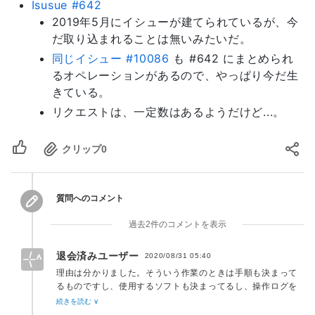
Isusue #642
2019年5月にイシューが建てられているが、今
だ取り込まれることは無いみたいだ。
同じイシュー #10086
も #642 にまとめられ
るオペレーションがあるので、やっぱり今だ生
きている。
リクエストは、一定数はあるようだけど...。
クリップ
0
質問へのコメント
過去2件のコメントを表示
退会済みユーザー
2020/08/31 05:40
理由は分かりました。そういう作業のときは手順も決まって
るものですし、使用するソフトも決まってるし、操作ログを
取る手立ても通常あると思いますが、状況によっては自分で
続きを読む ∨
考えて、逆に納得させないといけないこともあるかもです