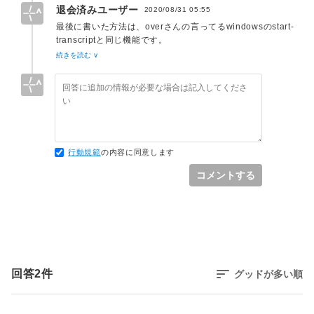
退会済みユーザー
2020/08/31 05:55
ね。
最後に書いた方法は、overさんの言ってるwindowsのstart-
そういう意味ではMS謹製というのは大事な部分かもしれま
transcriptと同じ機能です。
せん。そういう作業時は私の経験だとTeratermでした。日
個人的な意見ですが、端末のログを残すよりはstart-
続きを読む ∨
本だったので知名度の高さからそうなったんでしょうね。
transcriptでログを残した方がより柔軟で、オペレーション
Windowsの端末エミュレータとしては、
ミスも減るいいソリューションのような気がします。
https://qiita.com/Ted-HM/items/9a60f6fcf74bbd79a904
辺りにまとまっていますが、ログが取れるかどうかは分かり
ません。国外の方が情報は多いと思いますが、使用許可が難
行動規範
の内容に同意します
しくなるかもしれません。
コメントする
他の方法だと、Windowsではないですが、
https://unix.stackexchange.com/questions/200637/save-
all-the-terminal-output-to-a-file
こんなのもあります。仕組みとして入るなら、悪くないです
ね。
回答
2
件
グッドが多い順