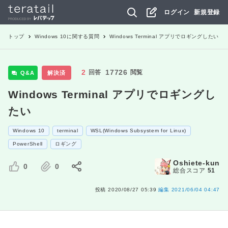
ログイン
新規登録
トップ
Windows 10
に関する質問
Windows Terminal アプリでロギングしたい
2
17726
回答
閲覧
Q&A
解決済
Windows Terminal アプリでロギングし
たい
Windows 10
terminal
WSL(Windows Subsystem for Linux)
PowerShell
ロギング
Oshiete-kun
0
0
総合スコア
51
投稿
2020/08/27 05:39
編集
2021/06/04 04:47