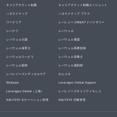
キャリアチケット転職
キャリアチケット転職エージェント
ハタラクティブ
ハタラクティブ プラス
ワークリア
レバレジーズM&Aアドバイザリー
レバクリ
レバウェル
レバウェル介護
レバウェル看護
レバウェル保育士
レバウェル医療技師
レバウェルリハビリ
レバウェル栄養士
レバウェル医師
レバウェル薬剤師
レバレジーズメディカルケア
わんコネ
WeXpats
Leverages Global Support
Leverages Global（上海）
レバレジーズキャリアメキシコ
NALYSYS モチベーション管理
NALYSYS 労務管理