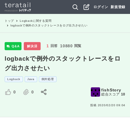
ログイン
新規登録
トップ
Logback
に関する質問
logbackで例外のスタックトレースをログ出力させたい
1
10880
回答
閲覧
Q&A
解決済
logbackで例外のスタックトレースをロ
グ出力させたい
Logback
Java
例外処理
fishStory
0
0
総合スコア
10
投稿
2020/02/20 09:04