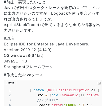
#前提・実現したいこと
Javaで例外のスタックトレースを既存のログファイル
に出力させたいのですが、Logbackを使う場合どうす
れば出力されるでしょうか。
e.printStackTrace()で出てくるような全ての情報を出
力させたいです。
#環境
Eclipse IDE for Enterprise Java Developers.
Version: 2019-12 (4.14.0)
OS windows8(64bit)
JavaSE 1.8
Springbootフレームワーク
#作成したJavaソース
java
1
}
catch
(
NullPointerException
 e
)
{
2
			ste 
=
(
new
Throwable
(
)
)
.
getStackT
3
//アプリログ
4
			logger
.
error
(
"ERROR "
+
 e
)
;