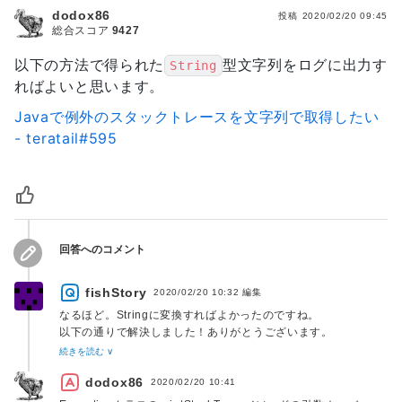
dodox86
投稿
2020/02/20 09:45
総合スコア
9427
以下の方法で得られた
型文字列をログに出力す
String
ればよいと思います。
Javaで例外のスタックトレースを文字列で取得したい
- teratail#595
回答へのコメント
fishStory
2020/02/20 10:32
編集
なるほど。Stringに変換すればよかったのですね。
以下の通りで解決しました！ありがとうございます。
続きを読む ∨
ste = (new Throwable()).getStackTrace();
dodox86
StringWriter sw = new StringWriter();
2020/02/20 10:41
PrintWriter pw = new PrintWriter(sw);