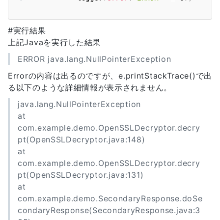
#実行結果
上記Javaを実行した結果
ERROR java.lang.NullPointerException
Errorの内容は出るのですが、e.printStackTrace()で出
る以下のような詳細情報が表示されません。
java.lang.NullPointerException
at
com.example.demo.OpenSSLDecryptor.decry
pt(OpenSSLDecryptor.java:148)
at
com.example.demo.OpenSSLDecryptor.decry
pt(OpenSSLDecryptor.java:131)
at
com.example.demo.SecondaryResponse.doSe
condaryResponse(SecondaryResponse.java:3