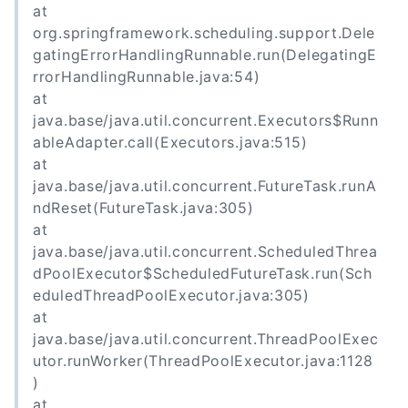
at
org.springframework.scheduling.support.Dele
gatingErrorHandlingRunnable.run(DelegatingE
rrorHandlingRunnable.java:54)
at
java.base/java.util.concurrent.Executors$Runn
ableAdapter.call(Executors.java:515)
at
java.base/java.util.concurrent.FutureTask.runA
ndReset(FutureTask.java:305)
at
java.base/java.util.concurrent.ScheduledThrea
dPoolExecutor$ScheduledFutureTask.run(Sch
eduledThreadPoolExecutor.java:305)
at
java.base/java.util.concurrent.ThreadPoolExec
utor.runWorker(ThreadPoolExecutor.java:1128
)
at