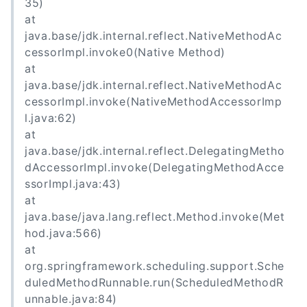
35)
at
java.base/jdk.internal.reflect.NativeMethodAc
cessorImpl.invoke0(Native Method)
at
java.base/jdk.internal.reflect.NativeMethodAc
cessorImpl.invoke(NativeMethodAccessorImp
l.java:62)
at
java.base/jdk.internal.reflect.DelegatingMetho
dAccessorImpl.invoke(DelegatingMethodAcce
ssorImpl.java:43)
at
java.base/java.lang.reflect.Method.invoke(Met
hod.java:566)
at
org.springframework.scheduling.support.Sche
duledMethodRunnable.run(ScheduledMethodR
unnable.java:84)