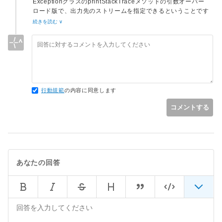
ExceptionクラスのprintStackTraceメソッドの引数オーバー
e.printStackTrace(pw);
ロード版で、出力先のストリームを指定できるということです
pw.flush();
が、他のメソッドも併せてリファレンスを見ると様々な使い方
続きを読む ∨
String stactrace = sw.toString();
logger.error("ERROR " + stactrace);
https://docs.oracle.com/javase/jp/8/docs/api/java/lang/Thro
wable.html#printStackTrace--
行動規範
の内容に同意します
コメントする
あなたの回答