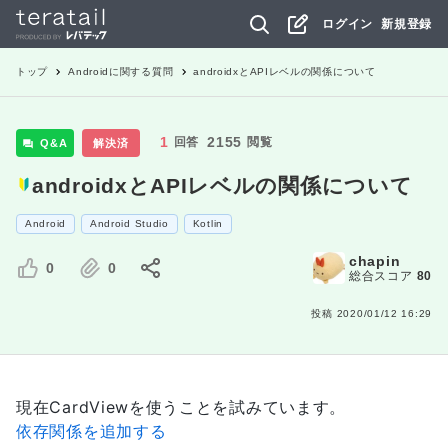
ログイン
新規登録
トップ
Android
に関する質問
androidxとAPIレベルの関係について
1
2155
回答
閲覧
Q&A
解決済
androidxとAPIレベルの関係について
Android
Android Studio
Kotlin
chapin
0
0
総合スコア
80
投稿
2020/01/12 16:29
現在CardViewを使うことを試みています。
依存関係を追加する