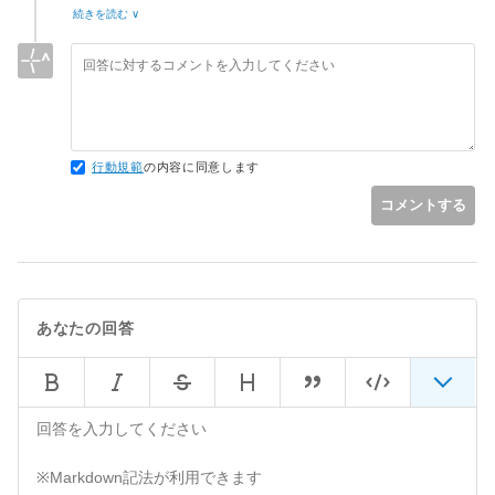
ましたので、APIレベルについて心配していました。当方15で
続きを読む ∨
作成しているため問題なしだと判断しました。
迅速な回答ありがとうございました。またkotlinの記事が少な
いのでnakasho_devさんのブログも参考にさせていただきま
す。ありがとうございました。
行動規範
の内容に同意します
コメントする
あなたの回答