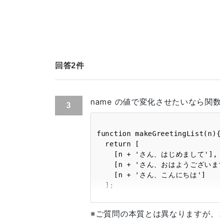
回答
2
件
name の値で変化させたいなら関
3
function makeGreetingList(n){
  return [

    [n + 'さん、はじめまして'],

    [n + 'さん、おはようございます'],

    [n + 'さん、こんにちは']

  ];

}

console.log( makeGreetingList(
※ご質問の本質とは異なりますが
console.log( makeGreetingList(