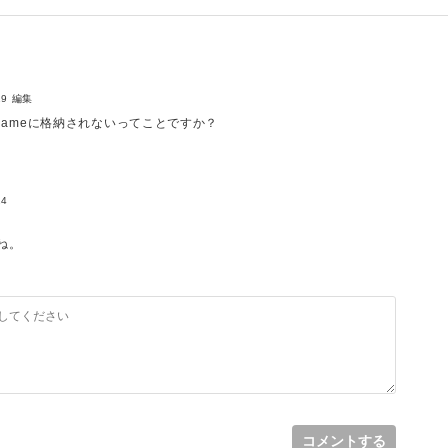
'
]
,
19
編集
ても、nameに格納されないってことですか？
てもtext配列に反映されないってことですか？
24
ね。
コメントする