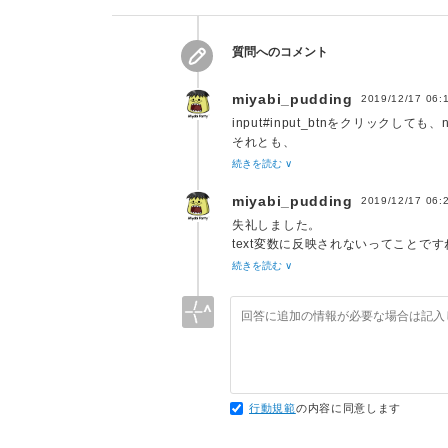
15
[
name 
+
'さん、はじめまして'
]
,
16
[
name 
+
'さん、おはようございます
質問へのコメント
17
[
name 
+
'さん、こんにちは'
]
18
]
;
miyabi_pudding
2019/12/17 06:
input#input_btnをクリックし
それとも、
input#input_btnをクリックし
続きを読む ∨
miyabi_pudding
2019/12/17 06:
失礼しました。
text変数に反映されないってことです
質問文に書いておりましたね。
続きを読む ∨
回答させていただきました。
行動規範
の内容に同意します