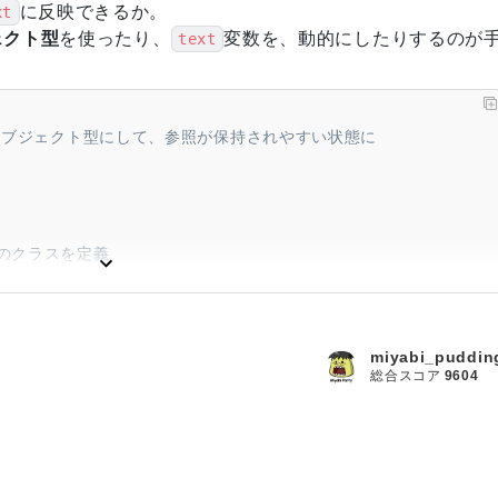
に反映できるか。
xt
ェクト型
を使ったり、
変数を、動的にしたりするのが
text
、オブジェクト型にして、参照が保持されやすい状態に
めのクラスを定義
。
するメソッド
miyabi_puddin
総合スコア
9604
'さん、はじめまして'
,
'さん、おはようございます'
,
'さん、こんにちは'