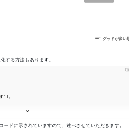
グッドが多い
数化する方法もあります。


"Oh!G") );

、コードに示されていますので、述べさせていただきます。
"Oh!Ba") );
