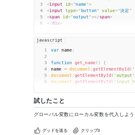
3
<
input
id
=
"
name
"
>
4
<
input
type
=
"
button
"
value
=
"
決定
"
5
<
span
id
=
"
output
"
>
</
span
>
6
</
div
>
7
8
<
div
id
=
"
next_view
"
>
</
div
>
javascript
1
var
 name
;
2
3
function
get_name
(
)
{
4
name 
=
document
.
getElementById
(
'
5
document
.
getElementById
(
'output'
6
document
.
getElementById
(
'input_b
7
}
8
試したこと
9
function
confirm
(
)
{
10
document
.
getElementById
(
'name_in
11
document
.
getElementById
(
'next_vi
グローバル変数にローカル変数を代入しよう
12
}
13
グッドを送る
クリップ
0
14
var
 text 
=
[