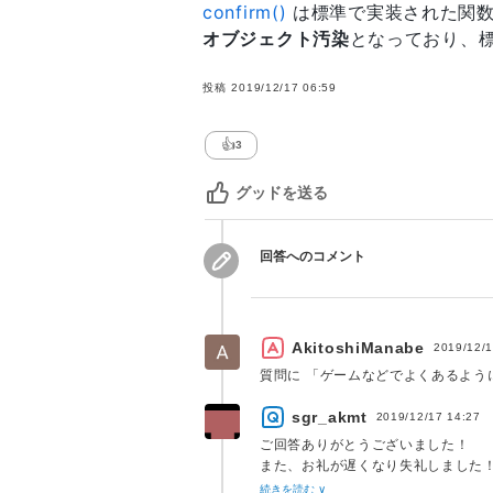
confirm()
は標準で実装された関数
console.log( makeGreetingList(
オブジェクト汚染
となっており、
console.log( makeGreetingList(
投稿
2019/12/17 06:59
👍
3
グッドを送る
回答へのコメント
AkitoshiManabe
2019/12/1
質問に 「ゲームなどでよくあるよう
sgr_akmt
2019/12/17 14:27
ご回答ありがとうございました！
また、お礼が遅くなり失礼しました
続きを読む ∨