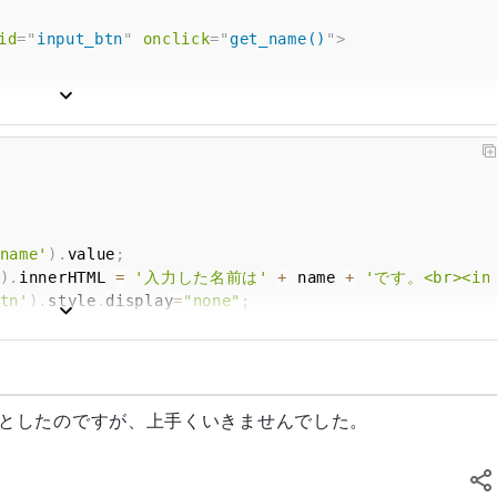
id
=
"
input_btn
"
onclick
=
"
get_name
(
)
"
>
name'
)
.
value
;
)
.
innerHTML
=
'入力した名前は'
+
 name 
+
'です。<br><inp
tn'
)
.
style
.
display
=
"none"
;
put'
)
.
style
.
display
=
"none"
;
ew'
)
.
innerHTML
=
 text
[
0
]
;
としたのですが、上手くいきませんでした。