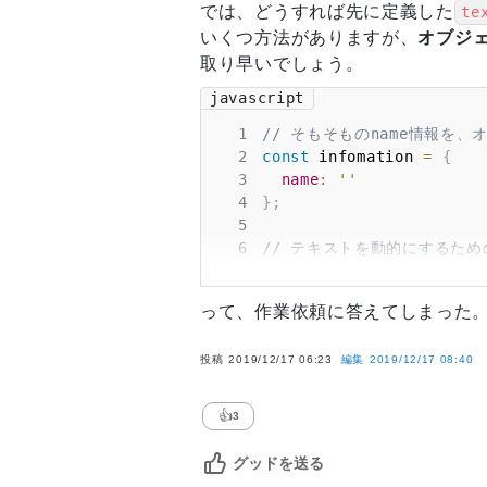
では、どうすれば先に定義した
te
いくつ方法がありますが、
オブジ
取り早いでしょう。
javascript
1
// そもそものname情報を
2
const
 infomation 
=
{
3
name
:
''
4
}
;
5
6
// テキストを動的にするた
7
class
textsClass
{
8
this
.
texts
=
[
]
;
って、作業依頼に答えてしまった
9
// テキストの中身を変更
10
textsValue
(
)
{
投稿
11
2019/12/17 06:23
this
.
編集
texts
2019/12/17 08:40
=
[
12
      infomation
.
name
+
13
      infomation
.
name
+
👍
3
14
      infomation
.
name
+
15
]
;
グッドを送る
16
}