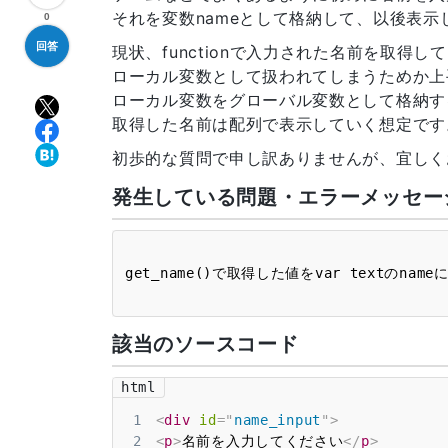
それを変数nameとして格納して、以後表
0
回答
現状、functionで入力された名前を取得し
ローカル変数として扱われてしまうためか上
ローカル変数をグローバル変数として格納す
取得した名前は配列で表示していく想定です
初歩的な質問で申し訳ありませんが、宜しく
発生している問題・エラーメッセー
該当のソースコード
html
1
<
div
id
=
"
name_input
"
>
2
<
p
>
名前を入力してください
</
p
>