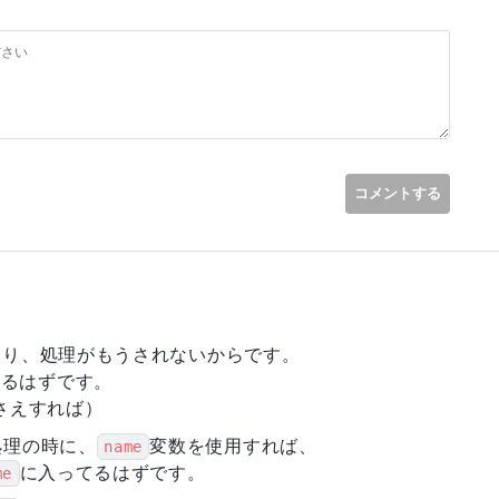
がとうございます！
点なので勉強になりました！
が、気付いた瞬間に笑ってしまいました（笑）
るとは思わなかったです！
した！
コメントする
走り、処理がもうされないからです。
いるはずです。
クしさえすれば）
処理の時に、
変数を使用すれば、
name
に入ってるはずです。
me