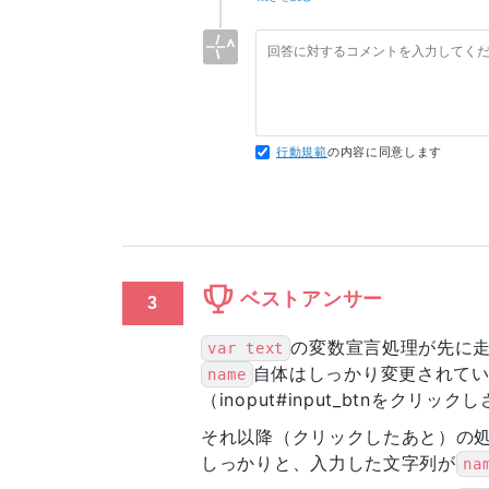
関数の注意点を教えていただきあり
これまであまり気にしてこなかった
名前ははじめ気付かなかったのです
まさか質問文のそこの部分を拾われ
ご教示いただきありがとうございま
行動規範
の内容に同意します
ベストアンサー
3
の変数宣言処理が先に
var text
自体はしっかり変更されて
name
（inoput#input_btnをクリッ
それ以降（クリックしたあと）の
しっかりと、入力した文字列が
na