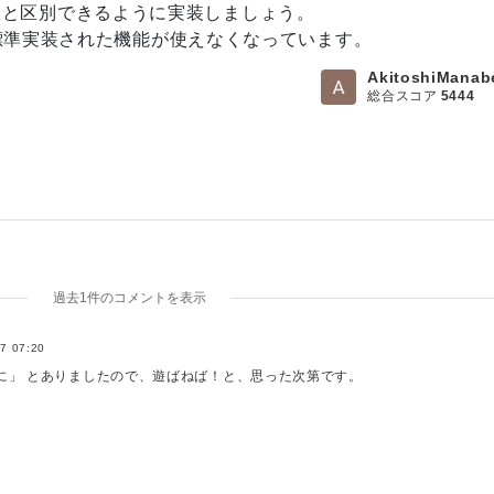
と区別できるように実装しましょう。
"Oh!Ni") );

標準実装された機能が使えなくなっています。
"Oh!Ne") );

AkitoshiManab
総合スコア
5444
過去1件のコメントを表示
7 07:20
に」 とありましたので、遊ばねば！と、思った次第です。
！