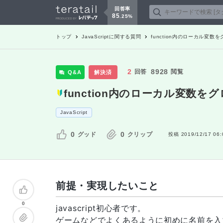
回答率
85
.
25
%
トップ
JavaScript
に関する質問
function内のローカル変
2
8928
回答
閲覧
Q&A
解決済
function内のローカル変数
JavaScript
0
0
グッド
クリップ
投稿
2019/12/17 06:
前提・実現したいこと
0
javascript初心者です。
ゲームなどでよくあるように初めに名前を入