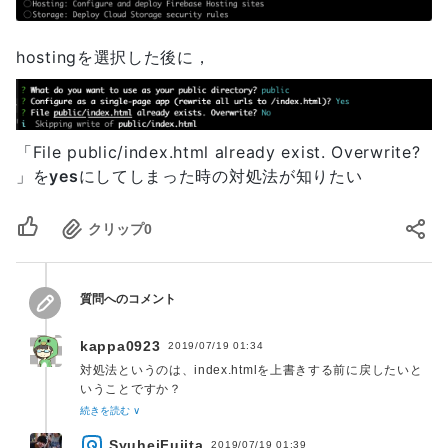
hostingを選択した後に，
「File public/index.html already exist. Overwrite?
」を
yes
にしてしまった時の対処法が知りたい
クリップ
0
質問へのコメント
kappa0923
2019/07/19 01:34
対処法というのは、index.htmlを上書きする前に戻したいと
いうことですか？
また、git管理などはされていますか？
続きを読む ∨
SyuheiFujita
2019/07/19 01:39