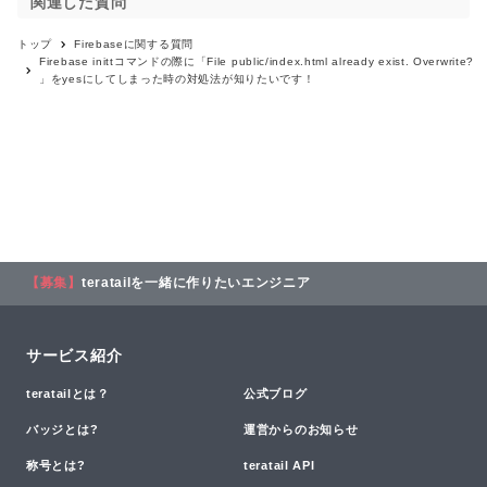
関連した質問
トップ
Firebase
に関する質問
Firebase inittコマンドの際に「File public/index.html already exist. Overwrite?
」をyesにしてしまった時の対処法が知りたいです！
【募集】
teratailを一緒に作りたいエンジニア
サービス紹介
teratailとは？
公式ブログ
バッジとは?
運営からのお知らせ
称号とは?
teratail API