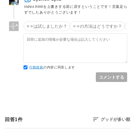
index.htmlを上書きする前に戻すということです！言葉足ら
ずでしたありがとうございます！
⚪︎⚪︎は試しましたか？
⚪︎⚪︎の方法はどうですか？
タ
行動規範
の内容に同意します
コメントする
回答
1
件
グッドが多い順