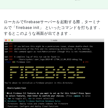
ローカルでfirebaseサーバーを起動する際，ターミナ
ルで「firebase init」 といったコマンドを打ちます．
するとこのような画面が出てきます．