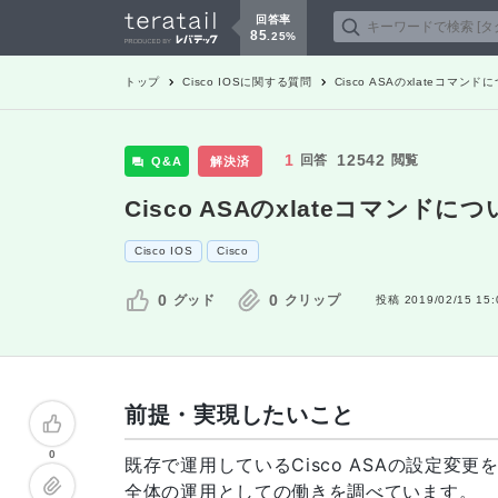
回答率
85
.
25
%
トップ
Cisco IOS
に関する質問
Cisco ASAのxlateコマンド
1
12542
回答
閲覧
Q&A
解決済
Cisco ASAのxlateコマンドに
Cisco IOS
Cisco
0
0
グッド
クリップ
投稿
2019/02/15 15:
前提・実現したいこと
0
既存で運用しているCisco ASAの設定変
全体の運用としての働きを調べています。