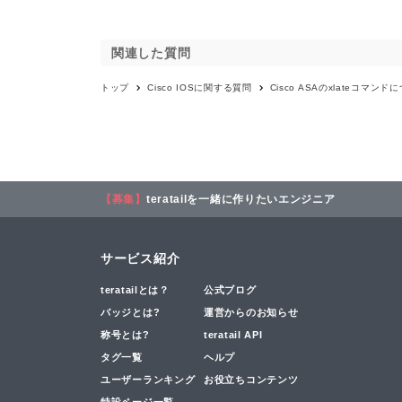
関連した質問
トップ
Cisco IOS
に関する質問
Cisco ASAのxlateコマンド
【募集】
teratailを一緒に作りたいエンジニア
サービス紹介
teratailとは？
公式ブログ
バッジとは?
運営からのお知らせ
称号とは?
teratail API
タグ一覧
ヘルプ
ユーザーランキング
お役立ちコンテンツ