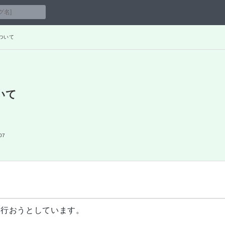
について
ついて
07
更を行おうとしています。