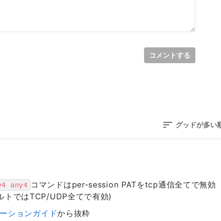
コメントする
グッドが多い
コマンドはper-session PATをtcp通信全てで無効
y4 any4
トではTCP/UDP全てで有効)
ュレーションガイド
から抜粋