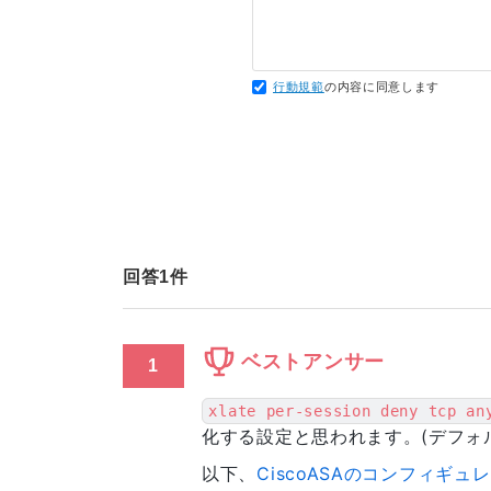
行動規範
の内容に同意します
回答
1
件
ベストアンサー
1
xlate per-session deny tcp an
化する設定と思われます。(デフォル
以下、
CiscoASAのコンフィギ