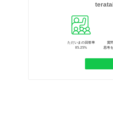
tera
ただいまの回答率
質
85
.
25
%
思考