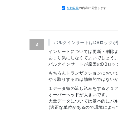
sazi様とkunai様のやり取りを見、
行動規範
の内容に同意します
「件数が少ないときにはバルクイン
ありがとうございます！
バルクインサートはDBロック
3
インサートについては更新・削除
あまり気にしなくてよいでしょう
バルクインサートが原因のDBロッ
もちろんトランザクションにおいてr
やり取りするのは効率的ではない
１データ毎の流し込みをすると１
オーバーヘッドが大きいです。
大量データについては基本的にバ
(適正な単位があるので環境によっ