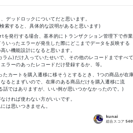
く、デッドロックについてだと思います。
で検索すると、具体的な説明があると思います)
sertを発行する場合、基本的にトランザクション管理下で作業
どういったエラーが発生した際にどこまでデータを反映する
の高い機能設計になると思います。
1カラム)だけ入っていたせいで、その他のレコードまですべ
もエラーのあったレコードだけ登録するか、等。
ったカートを購入遷移に移そうとするとき、1つの商品が在
となるとまずいので、在庫のある商品だけを購入遷移に流
する話ではありますが、いい例が思いつかなかったので。)
がなければ使わない方がいいです。
私には思いつきません。
kunai
総合スコア
540