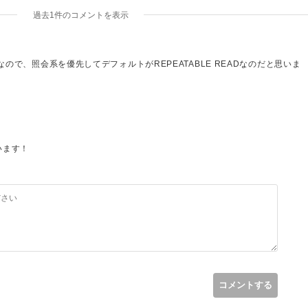
過去1件のコメントを表示
なので、照会系を優先してデフォルトがREPEATABLE READなのだと思いま
ルクインサートは使わないほうが良いと言っても、例えば、更新は夜間に纏めて行っ
合自体が起きない作りなら、バルクインサートでも問題ないでしょうけど、オ
、競合は発生するので使わない方が良いという事になります。
の特性に合せて設定するものですから、デフォルトのままだからバルクインサートを
いと思いますよ。
います！
Dのような設定も全然知らなかったので、
コメントする