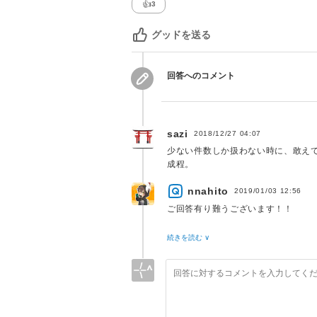
👍
3
グッドを送る
回答へのコメント
sazi
2018/12/27 04:07
少ない件数しか扱わない時に、敢えてbu
成程。
nnahito
2019/01/03 12:56
ご回答有り難うございます！！
> 単純なテーブルロックの話ではな
続きを読む ∨
これだー！！
デッドロック！ありがとうございま
何かで聞いた記憶はあるものの、あ
すごくもやもやしておりました。。