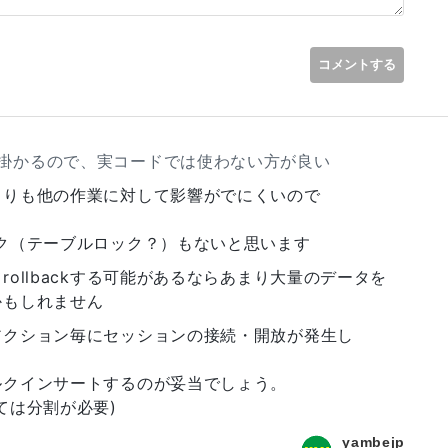
サートは利用しないほうがいい」という理由がわかりました。
コメントする
が掛かるので、実コードでは使わない方が良い
よりも他の作業に対して影響がでにくいので
。
ク（テーブルロック？）もないと思います
ollbackする可能があるならあまり大量のデータを
かもしれません
アクション毎にセッションの接続・開放が発生し
ルクインサートするのが妥当でしょう。
ては分割が必要)
yambejp