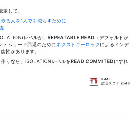
と仮定して。
クに嵌る人を1人でも減らすために
調査
OLATION)レベルが、
REPEATABLE READ
（デフォルトが
ファントムリード回避のために
ネクストキーロック
によるインデ
可能性があります。
りなら、ISOLATIONレベルを
READ COMMITED
にすれ
sazi
総合スコア
2543