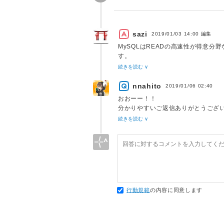
sazi
2019/01/03 14:00
編集
MySQLはREADの高速性が得意分野
す。
REPEATABLE READならバ
続きを読む ∨
て、オンラインは照会が殆どで、競
ンラインで更新がそこそこあるなら
nnahito
2019/01/06 02:40
ISOLATIONレベルはシステム
おおーー！！
使わない方が良いというものでは無
分かりやすいご返信ありがとうござ
続きを読む ∨
MySQLのREPEATABLE REA
とても勉強になりました！
ありがとうございます！！
行動規範
の内容に同意します