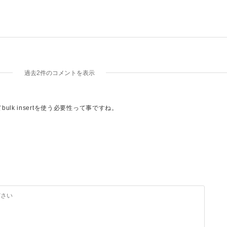
過去2件のコメントを表示
lk insertを使う必要性って事ですね。
く、デッドロックについてだと思います。
す！！かなりスッキリしました＞＜
まり理解せずに終わっていまい、いざ知識が必要な時にソースを提示できず、
。