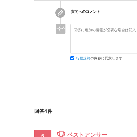
質問へのコメント
行動規範
の内容に同意します
回答
4
件
ベストアンサー
6