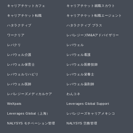
キャリアチケットカフェ
キャリアチケット就職スカウト
キャリアチケット転職
キャリアチケット転職エージェント
ハタラクティブ
ハタラクティブ プラス
ワークリア
レバレジーズM&Aアドバイザリー
レバクリ
レバウェル
レバウェル介護
レバウェル看護
レバウェル保育士
レバウェル医療技師
レバウェルリハビリ
レバウェル栄養士
レバウェル医師
レバウェル薬剤師
レバレジーズメディカルケア
わんコネ
WeXpats
Leverages Global Support
Leverages Global（上海）
レバレジーズキャリアメキシコ
NALYSYS モチベーション管理
NALYSYS 労務管理