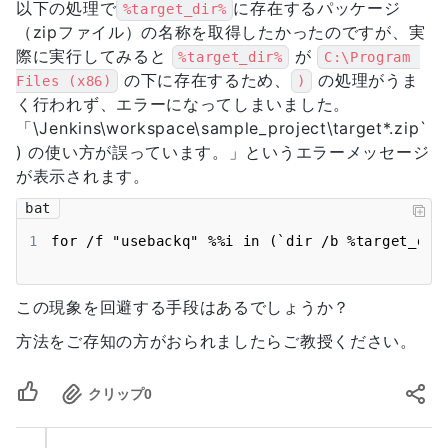
以下の処理で
に存在するパッケージ
%target_dir%
（zipファイル）の名称を取得したかったのですが、実
際に実行してみると
が
%target_dir%
C:\Program 
の下に存在するため、
の処理がうま
Files (x86)
)
く行われず、エラーになってしまいました。
「\Jenkins\workspace\sample_project\target*.zip`
) の使い方が誤っています。」というエラーメッセージ
が表示されます。
bat
1
for /f "usebackq" %%i in (`dir /b %target_dir
この現象を回避する手段はあるでしょうか？
方法をご存知の方がおられましたらご教授ください。
クリップ
0