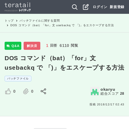
ログイン
新規登録
トップ
バッチファイル
に関する質問
DOS コマンド（bat）「for」文 usebackq で 「)」をエスケープする方法
1
6110
回答
閲覧
Q&A
解決済
DOS コマンド（bat）「for」文
usebackq で 「)」をエスケープする方法
バッチファイル
okaryu
0
0
総合スコア
28
投稿
2018/12/17 02:43